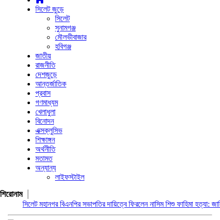
সিলেট জুড়ে
সিলেট
সুনামগঞ্জ
মৌলভীবাজার
হবিগঞ্জ
জাতীয়
রাজনীতি
দেশজুড়ে
আন্তর্জাতিক
প্রবাস
গণমাধ্যম
খেলাধুলা
বিনোদন
এক্সক্লুসিভ
শিক্ষাঙ্গন
অর্থনীতি
মতামত
অন্যান্য
লাইফস্টাইল
শিরোনাম
িলেট মহানগর বিএনপির সভাপতির দায়িত্বে ফিরলেন নাসিম
শিশু ফাহিমা হত্যা: জাকিরের মৃত