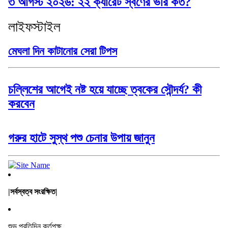
৩ আগস্ট ২০২৬: ২২ ক্যারেট স্বর্ণের ভরি কত?
লাইফস্টাইল
মেঘলা দিন কাটানোর সেরা টিপস
চল্লিশের আগেই নষ্ট হয়ে যাচ্ছে ত্বকের সৌন্দর্য? কী
করবেন
গরুর হাটে সুস্থ পশু চেনার উপায় জানুন
|সর্বস্বত্ব সংরক্ষিত|
শুভ প্রতিদিন কর্তৃপক্ষ