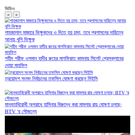
ভিডিও
ফ্যামিলি কার্ডের আনুষ্ঠানিক উদ্বোধন ১৬ আগস্ট
«
»
শাহজালাল মাজারে ভিক্ষুকদের ও দিতে হয় চাদা, তবে প্রশাসনের দায়িত্বে
আনায় খুশি ভিক্ষুক
২৫ কোটি টাকার ৫ সেতুর কাজ অনিশ্চিত
শহীদ শরীফ ওসমান হাদীর রুহের মাগফিরাত কামনায় সিলেট প্রেসক্লাবের
দোয়া মাহফিল
ত্রয়োদশ সংসদ নির্বাচনের তফসিল ঘোষণা করছেন সিইসি
দিরাইয়ে ৪০০ পিস ইয়াবাসহ কুখ্যাত মাদক কারবারি...
মানবতাবিরোধী অপরাধে হাসিনার বিরুদ্ধে করা মামলার রায় ঘোষণা চলছে;
BTV 'র সৌজন্যে
জৈন্তাপুরে জলাবদ্ধতায় পানিবন্দী ১০০ পরিবার,...