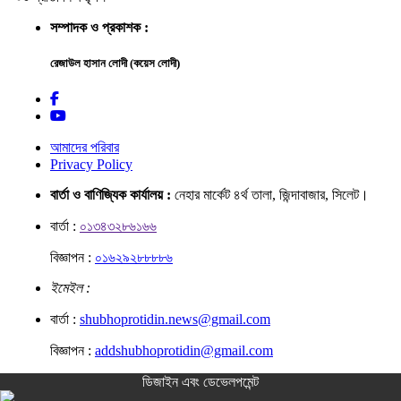
সম্পাদক ও প্রকাশক :
রেজাউল হাসান লোদী (কয়েস লোদী)
আমাদের পরিবার
Privacy Policy
বার্তা ও বাণিজ্যিক কার্যালয় :
নেহার মার্কেট ৪র্থ তালা, জিন্দাবাজার, সিলেট।
বার্তা :
০১৩৪৩২৮৬১৬৬
বিজ্ঞাপন :
০১৬২৯২৮৮৮৮৬
ইমেইল :
বার্তা :
shubhoprotidin.news@gmail.com
বিজ্ঞাপন :
addshubhoprotidin@gmail.com
ডিজাইন এবং ডেভেলপমেন্ট