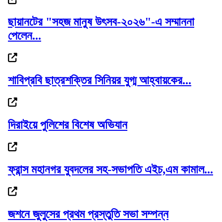
ছায়ানটের "সহজ মানুষ উৎসব-২০২৬"-এ সম্মাননা
পেলেন...
গোলাপগঞ্জে প্রাথমিক শিক্ষাবৃত্তি পাওয়া ৭...
শাবিপ্রবি ছাত্রশক্তির সিনিয়র যুগ্ম আহ্বায়কের...
দেড় মাসের মধ্যে সর্বোচ্চে স্বর্ণের দাম
দিরাইয়ে পুলিশের বিশেষ অভিযান
ফ্রান্স মহানগর যুবদলের সহ-সভাপতি এইচ,এম কামাল...
বাণিজ্যমন্ত্রীর সঙ্গে অস্ট্রেলিয়ার...
জশনে জুলুসের প্রথম প্রস্তুতি সভা সম্পন্ন