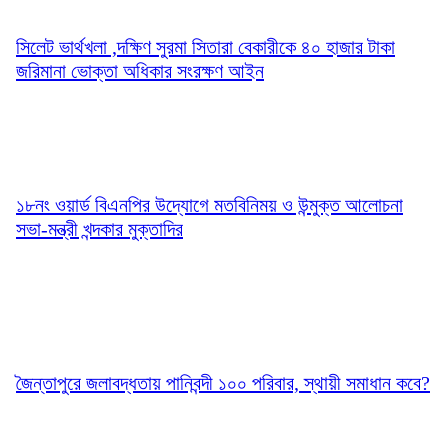
সিলেট ভার্থখলা ,দক্ষিণ সুরমা সিতারা বেকারীকে ৪০ হাজার টাকা
জরিমানা ভোক্তা অধিকার সংরক্ষণ আইন
১৮নং ওয়ার্ড বিএনপির উদ্যোগে মতবিনিময় ও উন্মুক্ত আলোচনা
সভা-মন্ত্রী খন্দকার মুক্তাদির
জৈন্তাপুরে জলাবদ্ধতায় পানিবন্দী ১০০ পরিবার, স্থায়ী সমাধান কবে?