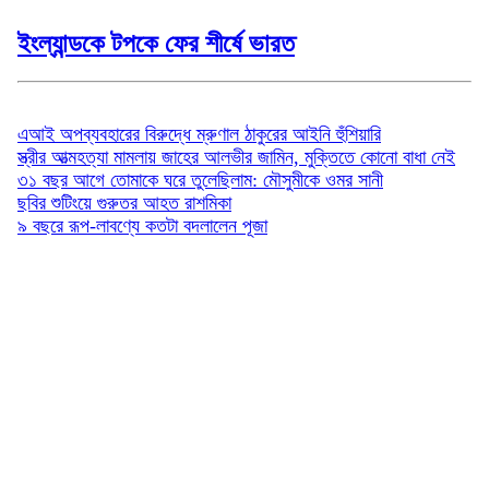
ইংল্যান্ডকে টপকে ফের শীর্ষে ভারত
বিনোদন
এআই অপব্যবহারের বিরুদ্ধে ম্রুণাল ঠাকুরের আইনি হুঁশিয়ারি
স্ত্রীর আত্মহত্যা মামলায় জাহের আলভীর জামিন, মুক্তিতে কোনো বাধা নেই
৩১ বছর আগে তোমাকে ঘরে তুলেছিলাম: মৌসুমীকে ওমর সানী
ছবির শুটিংয়ে গুরুতর আহত রাশমিকা
৯ বছরে রূপ-লাবণ্যে কতটা বদলালেন পূজা