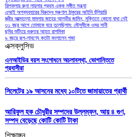
শিল্পকলায় রুনা লায়লার প্রথম একক সঙ্গীত সন্ধ্যা
এআই অপব্যবহারের বিরুদ্ধে ম্রুণাল ঠাকুরের আইনি হুঁশিয়ারি
স্ত্রীর আত্মহত্যা মামলায় জাহের আলভীর জামিন, মুক্তিতে কোনো বাধা নেই
৩১ বছর আগে তোমাকে ঘরে তুলেছিলাম: মৌসুমীকে ওমর সানী
ছবির শুটিংয়ে গুরুতর আহত রাশমিকা
৯ বছরে রূপ-লাবণ্যে কতটা বদলালেন পূজা
এক্সক্লুসিভ
এনআইডির বয়স সংশোধনে অচলাবস্থা, ভোগান্তিতে
প্রবাসীরা
সিলেটের ১৯ আসনের মধ্যে ১০টিতে জামায়াতের প্রার্থী
আরিফুল হক চৌধুরীর সম্পদের উল্লম্ফন, আয় ৪ গুণ,
সম্পদ বেড়েছে কোটি কোটি টাকা
শিক্ষাঙ্গন