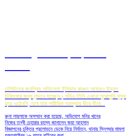
আবারও লন্ডন যাচ্ছেন ইলিয়াস:
রোজিনা
ঢালিউডের জনপ্রিয় অভিনেতা ইলিয়াস কাঞ্চন আবারও উন্নত
চিকিৎসার জন্য লন্ডনে যাচ্ছেন। যদিও তিনি এখনো পুরোপুরি সুস্থ
হয়ে ওঠেননি, তবে তার শারীরিক অবস্থার ধীরে ধীরে...
রুনা লায়লাকে অসম্মান করা হয়েছে, অভিযোগ মনির খানের
নিজের তন্বী চেহারার রহস্য জানালেন জয়া আহসান
বিজ্ঞাপনের চুক্তির প্রলোভনে ডেকে নিয়ে নির্যাতন, থানায় স্নিগ্ধার মামলা
যুক্তরাষ্ট্রের ১৬ শহরে গাইবেন কনা