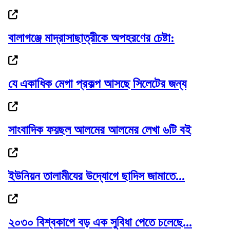
রোমে লেবানন-ইসরাইল সপ্তম দফার চূড়ান্ত বৈঠক,...
বালাগঞ্জে মাদ্রাসাছাত্রীকে অপহরণের চেষ্টা:
আবারও লন্ডন যাচ্ছেন ইলিয়াস: রোজিনা
যে একাধিক মেগা প্রকল্প আসছে সিলেটের জন্য
সাংবাদিক ফয়ছল আলমের আলমের লেখা ৬টি বই
সিলেট ভার্থখলা ,দক্ষিণ সুরমা সিতারা বেকারীকে...
ইউনিয়ন তালামীযের উদ্যোগে ছাদিস জামাতে...
১ কিলোমিটার কাদা-পানি পেরিয়ে পলাতক...
২০৩০ বিশ্বকাপে বড় এক সুবিধা পেতে চলেছে...