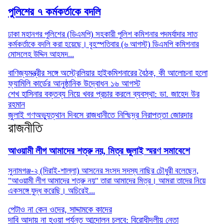
পুলিশের ৭ কর্মকর্তাকে বদলি
ঢাকা মহানগর পুলিশের (ডিএমপি) সহকারী পুলিশ কমিশনার পদমর্যাদার সাত
কর্মকর্তাকে বদলি করা হয়েছে। বৃহস্পতিবার (৬ আগস্ট) ডিএমপি কমিশনার
মোসলেহ উদ্দিন আহমদ...
বাণিজ্যমন্ত্রীর সঙ্গে অস্ট্রেলিয়ার হাইকমিশনারের বৈঠক, কী আলোচনা হলো
ফ্যামিলি কার্ডের আনুষ্ঠানিক উদ্বোধন ১৬ আগস্ট
শেখ হাসিনার বক্তব্য নিয়ে খবর প্রচার করলে ব্যবস্থা: ডা. জাহেদ উর
রহমান
জুলাই গণঅভ্যুত্থান দিবসে রাজধানীতে নিশ্ছিদ্র নিরাপত্তা জোরদার
রাজনীতি
আওয়ামী লীগ আমাদের শত্রু নয়, মিত্র জুলাই স্মরণ সমাবেশে
সুনামগঞ্জ-২ (দিরাই-শাল্লা) আসনের সংসদ সদস্য নাছির চৌধুরী বলেছেন,
"আওয়ামী লীগ আমাদের শত্রু নয়" তারা আমাদের মিত্র। আমরা তাদের নিয়ে
একসঙ্গে যুদ্ধ করেছি। অচিরেই...
পেটাও না কেন ওদের, সাদ্দামকে কাদের
দাবি আদায় না হওয়া পর্যন্ত আন্দোলন চলবে: বিরোধীদলীয় নেতা