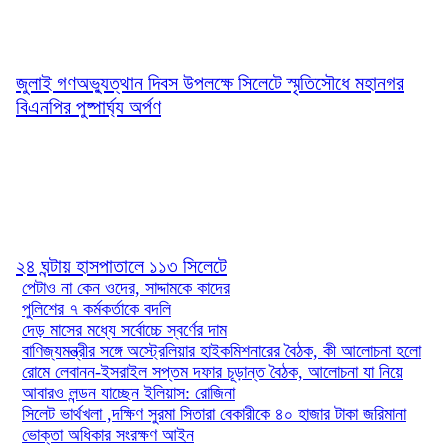
জুলাই গণঅভ্যুত্থান দিবস উপলক্ষে সিলেটে স্মৃতিসৌধে মহানগর
বিএনপির পুষ্পার্ঘ্য অর্পণ
২৪ ঘন্টায় হাসপাতালে ১১৩ সিলেটে
পেটাও না কেন ওদের, সাদ্দামকে কাদের
পুলিশের ৭ কর্মকর্তাকে বদলি
দেড় মাসের মধ্যে সর্বোচ্চে স্বর্ণের দাম
বাণিজ্যমন্ত্রীর সঙ্গে অস্ট্রেলিয়ার হাইকমিশনারের বৈঠক, কী আলোচনা হলো
রোমে লেবানন-ইসরাইল সপ্তম দফার চূড়ান্ত বৈঠক, আলোচনা যা নিয়ে
আবারও লন্ডন যাচ্ছেন ইলিয়াস: রোজিনা
সিলেট ভার্থখলা ,দক্ষিণ সুরমা সিতারা বেকারীকে ৪০ হাজার টাকা জরিমানা
ভোক্তা অধিকার সংরক্ষণ আইন