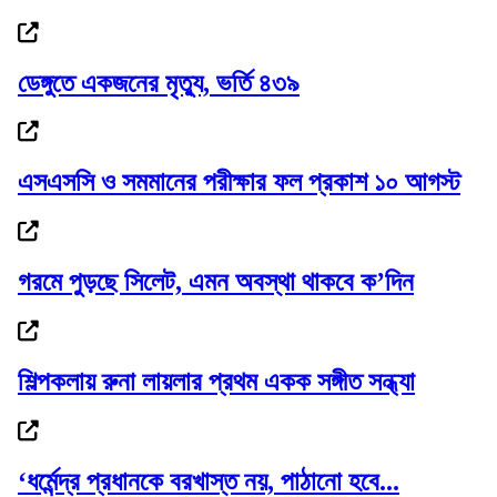
ডেঙ্গুতে একজনের মৃত্যু, ভর্তি ৪৩৯
১৮নং ওয়ার্ড বিএনপির উদ্যোগে মতবিনিময় ও...
এসএসসি ও সমমানের পরীক্ষার ফল প্রকাশ ১০ আগস্ট
কিংসের কাঁধে ১২ নিষেধাজ্ঞার বোঝা
গরমে পুড়ছে সিলেট, এমন অবস্থা থাকবে ক’দিন
শিল্পকলায় রুনা লায়লার প্রথম একক সঙ্গীত সন্ধ্যা
দাবি আদায় না হওয়া পর্যন্ত আন্দোলন চলবে:...
‘ধর্মেন্দ্র প্রধানকে বরখাস্ত নয়, পাঠানো হবে...