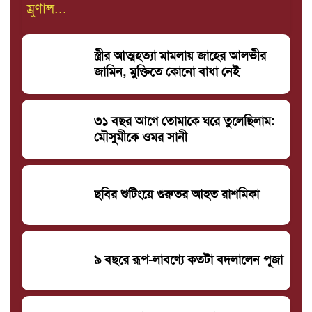
ম্রুণাল...
স্ত্রীর আত্মহত্যা মামলায় জাহের আলভীর
জামিন, মুক্তিতে কোনো বাধা নেই
৩১ বছর আগে তোমাকে ঘরে তুলেছিলাম:
মৌসুমীকে ওমর সানী
ছবির শুটিংয়ে গুরুতর আহত রাশমিকা
৯ বছরে রূপ-লাবণ্যে কতটা বদলালেন পূজা