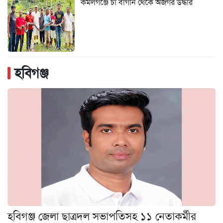
কমলগঞ্জে চা বাগান থেকে অজগর উদ্ধার
হবিগঞ্জ
হবিগঞ্জ জেলা ছাত্রদল সভাপতিসহ ১১ নেতাকর্মীর