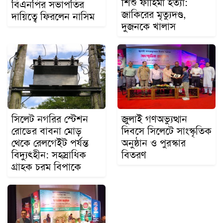
শিশু ফাহিমা হত্যা:
বিএনপির সভাপতির
জাকিরের মৃত্যুদণ্ড,
দায়িত্বে ফিরলেন নাসিম
দুজনকে খালাস
সিলেট নগরির স্টেশন
জুলাই গণঅভ্যুত্থান
রোডের বাবনা মোড়
দিবসে সিলেটে সাংস্কৃতিক
থেকে রেলগেইট পর্যন্ত
অনুষ্ঠান ও পুরস্কার
বিদ্যুৎহীন: সহস্রাধিক
বিতরণ
গ্রাহক চরম বিপাকে