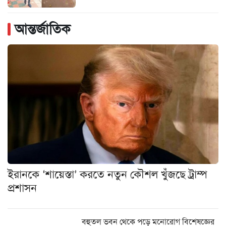
আন্তর্জাতিক
ইরানকে ‘শায়েস্তা’ করতে নতুন কৌশল খুঁজছে ট্রাম্প
প্রশাসন
বহুতল ভবন থেকে পড়ে মনোরোগ বিশেষজ্ঞের