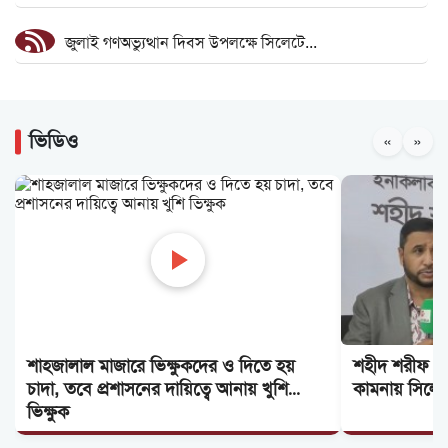
জুলাই গণঅভ্যুত্থান দিবস উপলক্ষে সিলেটে...
সিলেট শিক্ষা বোর্ডের চেয়ারম্যান হলেন অধ্যাপক...
ভিডিও
«
»
ভাড়াটে লোক দিয়ে সাবেক স্ত্রীকে হত্যা,...
শেখ হাসিনার বক্তব্য নিয়ে খবর প্রচার করলে...
জুলাই গণঅভ্যুত্থান দিবসে রাজধানীতে নিশ্ছিদ্র...
ঢাকা কলেজে ছাত্রদল ও ছাত্রশিবিরের মধ্যে সংঘর্ষ
শাহজালাল মাজারে ভিক্ষুকদের ও দিতে হয়
শহীদ শরীফ ওস
ইয়াবার বিশাল চালানসহ আ*ট*ক ২
চাদা, তবে প্রশাসনের দায়িত্বে আনায় খুশি
কামনায় সিলেট
ভিক্ষুক
সিলেট রেঞ্জের শ্রেষ্ঠ ওসি দিরাইয়ের আমিনুল...