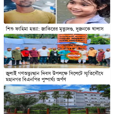
খেলাধুলা
বিনোদন
এক্সক্লুসিভ
শিশু ফাহিমা হত্যা: জাকিরের মৃত্যুদণ্ড, দুজনকে খালাস
শিক্ষাঙ্গন
অর্থনীতি
মতামত
অন্যান্য
লাইফস্টাইল
জুলাই গণঅভ্যুত্থান দিবস উপলক্ষে সিলেটে স্মৃতিসৌধে
মহানগর বিএনপির পুষ্পার্ঘ্য অর্পণ