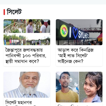
ছায়ানটের "সহজ মানুষ উৎসব-২০২৬"-এ সম্মাননা পেলেন...
সিলেট
ডিসেম্বরের মধ্যে কৃষকদের পূর্ণাঙ্গ তালিকা...
জৈন্তাপুরে জলাবদ্ধতায়
আড়াল করে কিনব্রিজ
পানিবন্দী ১০০ পরিবার,
‘আই লাভ সিলেট’
স্থায়ী সমাধান কবে?
সাইনেজ কেন?
সিলেট মহানগর