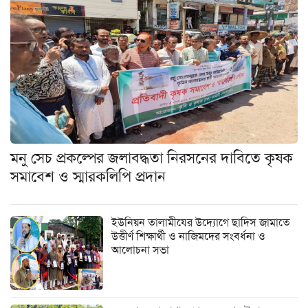
মনু সেচ প্রকল্পের জলাবদ্ধতা নিরসনের দাবিতে কৃষক
সমাবেশ ও স্মারকলিপি প্রদান
ইউনিয়ন তালামীযের উদ্যোগে ছাদিস জামাতে
উত্তীর্ণ শিক্ষার্থী ও নাজিমদের সংবর্ধনা ও
আলোচনা সভা