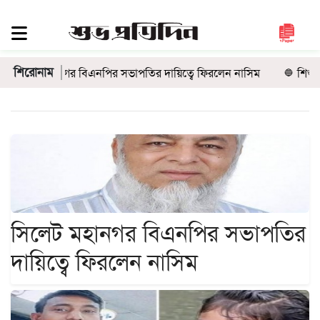
সিলেট
জুড়ে
শিরোনাম
 বিএনপির সভাপতির দায়িত্বে ফিরলেন নাসিম
শিশু ফাহিমা হত্যা: জাক
সিলেট
সুনামগঞ্জ
মৌলভীবাজার
হবিগঞ্জ
জাতীয়
রাজনীতি
দেশজুড়ে
সিলেট মহানগর বিএনপির সভাপতির
আন্তর্জাতিক
দায়িত্বে ফিরলেন নাসিম
প্রবাস
গণমাধ্যম