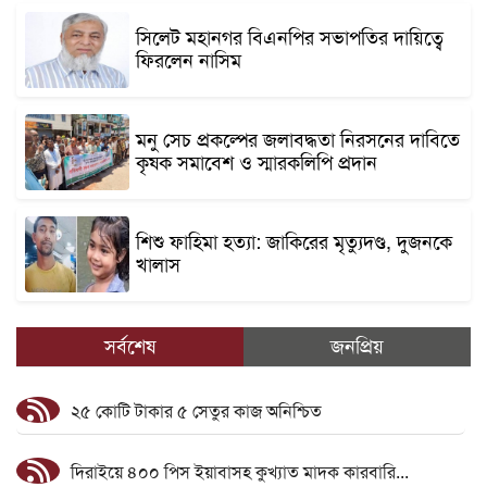
সিলেট মহানগর বিএনপির সভাপতির দায়িত্বে
ফিরলেন নাসিম
মনু সেচ প্রকল্পের জলাবদ্ধতা নিরসনের দাবিতে
কৃষক সমাবেশ ও স্মারকলিপি প্রদান
শিশু ফাহিমা হত্যা: জাকিরের মৃত্যুদণ্ড, দুজনকে
খালাস
সর্বশেষ
জনপ্রিয়
২৫ কোটি টাকার ৫ সেতুর কাজ অনিশ্চিত
দিরাইয়ে ৪০০ পিস ইয়াবাসহ কুখ্যাত মাদক কারবারি...