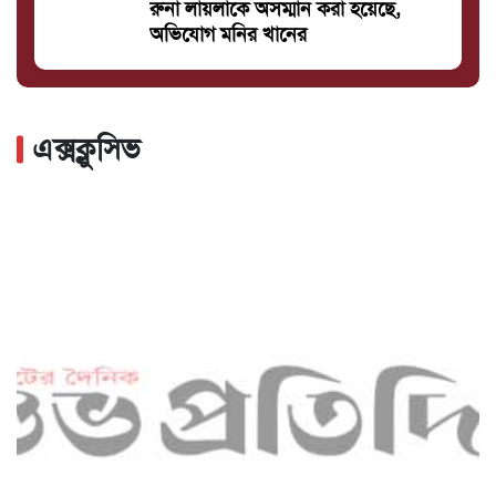
রুনা লায়লাকে অসম্মান করা হয়েছে,
অভিযোগ মনির খানের
এক্সক্লুসিভ