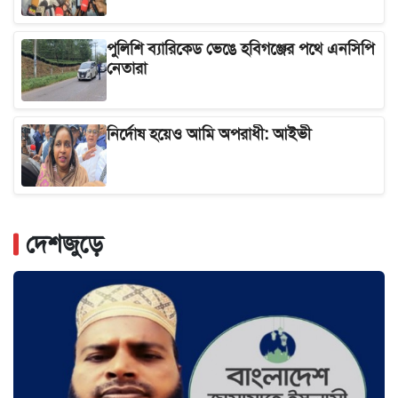
হামলার দাবি নাকচ ওসির
পুলিশি ব্যারিকেড ভেঙে হবিগঞ্জের পথে এনসিপি
নেতারা
নির্দোষ হয়েও আমি অপরাধী: আইভী
দেশজুড়ে