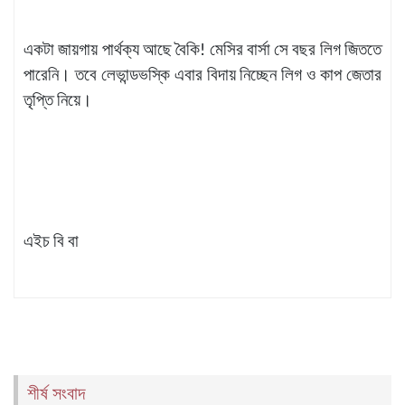
একটা জায়গায় পার্থক্য আছে বৈকি! মেসির বার্সা সে বছর লিগ জিততে
পারেনি। তবে লেভান্ডভস্কি এবার বিদায় নিচ্ছেন লিগ ও কাপ জেতার
তৃপ্তি নিয়ে।
এইচ বি বা
শীর্ষ সংবাদ