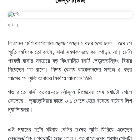
ডেস্ক নিউজ
খেলাধুলা
বিনোদন
ছবি: ।
এক্সক্লুসিভ
লিওনেল মেসি বার্সেলোনা ছেড়ে গেছেন ৫ বছর হতে চলল। তবে সে
শিক্ষাঙ্গন
স্মৃতি মেসিকে তো বটেই, বার্সা সমর্থকদেরও কম পোড়ায় না। মেসি
অর্থনীতি
পরবর্তী বার্সার সবচেয়ে বড় কিংবদন্তি রবার্ট লেভান্ডভস্কিও বিদায়
মতামত
নিয়েছেন গত রাতে। বিদায় বেলায় কাতালানদের মগজে ৫ বছর
আগের সে স্মৃতি আবারও ফিরিয়ে আনলেন তিনি।
অন্যান্য
লাইফস্টাইল
গত রাতে বার্সা ২০২৫-২৬ মৌসুমে নিজেদের শেষ ম্যাচটা খেলে
ফেলেছে। ভ্যালেন্সিয়ার কাছে ৩-১ গোলে হেরে বসেছে বর্তমান লিগ
চ্যাম্পিয়নরা।
এই ম্যাচের দুটো ঘটনায় মেসির দুঃসহ স্মৃতি ফিরিয়ে এনেছেন
লেভান্ডভস্কি। প্রথমটা হচ্ছে গোল। গত রাতে দলের প্রথম গোলটা