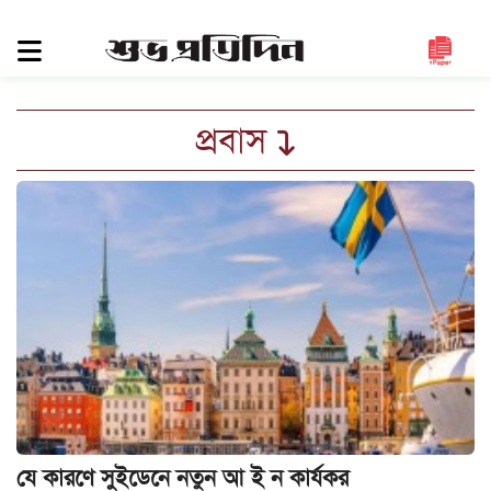
সিলেট
জুড়ে
সিলেট
প্রবাস
সুনামগঞ্জ
মৌলভীবাজার
হবিগঞ্জ
জাতীয়
রাজনীতি
দেশজুড়ে
আন্তর্জাতিক
প্রবাস
গণমাধ্যম
যে কারণে সুইডেনে নতুন আ ই ন কার্যকর