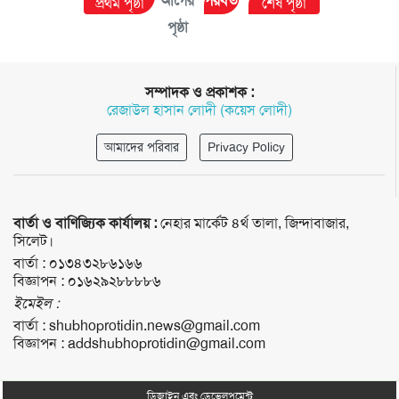
আগের
পরবর্তী
প্রথম পৃষ্ঠা
শেষ পৃষ্ঠা
পৃষ্ঠা
পৃষ্ঠা
সম্পাদক ও প্রকাশক :
রেজাউল হাসান লোদী (কয়েস লোদী)
আমাদের পরিবার
Privacy Policy
বার্তা ও বাণিজ্যিক কার্যালয় :
নেহার মার্কেট ৪র্থ তালা, জিন্দাবাজার,
সিলেট।
বার্তা :
০১৩৪৩২৮৬১৬৬
বিজ্ঞাপন :
০১৬২৯২৮৮৮৮৬
ইমেইল :
বার্তা :
shubhoprotidin.news@gmail.com
বিজ্ঞাপন :
addshubhoprotidin@gmail.com
ডিজাইন এবং ডেভেলপমেন্ট