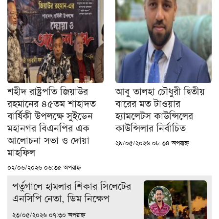
শহীদ রাষ্ট্রপতি জিয়াউর
আবু তালহা চৌধুরী দ্বিতীয়
রহমানের ৪৫তম শাহাদত
বারের মত টাওয়ার
বার্ষিকী উপলক্ষে সুইডেন
হ‍্যামলেটস কাউন্সিলের
মহানগর বিএনপির এক
কাউন্সিলার নির্বাচিত
আলোচনা সভা ও দোয়া
২৯/০৫/২০২৬ ০৮:৩৪ অপরাহ্ন
মাহফিল
০২/০৬/২০২৬ ০৬:৩৫ অপরাহ্ন
পর্তুগালে হামলার শিকার সিলেটের
এনসিপি নেতা, ডিম নিক্ষেপ
২৩/০৫/২০২৬ ০৭:৩০ অপরাহ্ন