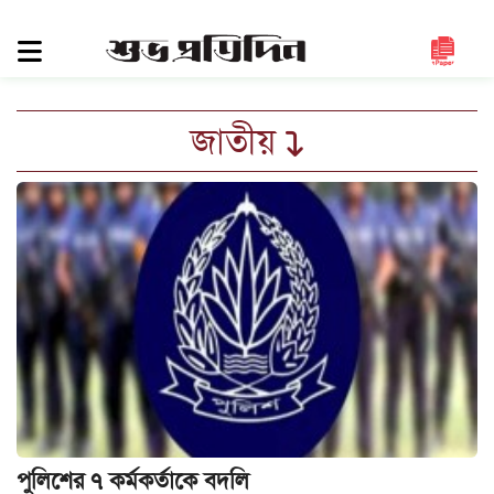
সিলেট
জুড়ে
সিলেট
জাতীয়
সুনামগঞ্জ
মৌলভীবাজার
হবিগঞ্জ
জাতীয়
রাজনীতি
দেশজুড়ে
আন্তর্জাতিক
প্রবাস
গণমাধ্যম
পুলিশের ৭ কর্মকর্তাকে বদলি