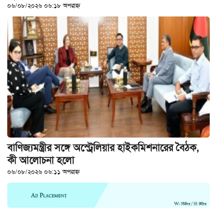
০৬/০৮/২০২৬ ০৬:১৮ অপরাহ্ন
খেলাধুলা
বিনোদন
এক্সক্লুসিভ
শিক্ষাঙ্গন
অর্থনীতি
মতামত
অন্যান্য
লাইফস্টাইল
বাণিজ্যমন্ত্রীর সঙ্গে অস্ট্রেলিয়ার হাইকমিশনারের বৈঠক,
কী আলোচনা হলো
০৬/০৮/২০২৬ ০৬:১১ অপরাহ্ন