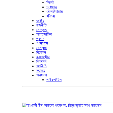
সিলেট
সুনামগঞ্জ
মৌলভীবাজার
হবিগঞ্জ
জাতীয়
রাজনীতি
দেশজুড়ে
আন্তর্জাতিক
প্রবাস
গণমাধ্যম
খেলাধুলা
বিনোদন
এক্সক্লুসিভ
শিক্ষাঙ্গন
অর্থনীতি
মতামত
অন্যান্য
লাইফস্টাইল