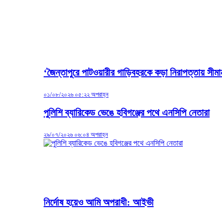
‘জৈন্তাপুরে পাটওয়ারীর গাড়িবহরকে কড়া নিরাপত্তায় সীম
০১/০৮/২০২৬ ০৫:২২ অপরাহ্ন
পুলিশি ব্যারিকেড ভেঙে হবিগঞ্জের পথে এনসিপি নেতারা
২৯/০৭/২০২৬ ০৬:০৪ অপরাহ্ন
নির্দোষ হয়েও আমি অপরাধী: আইভী