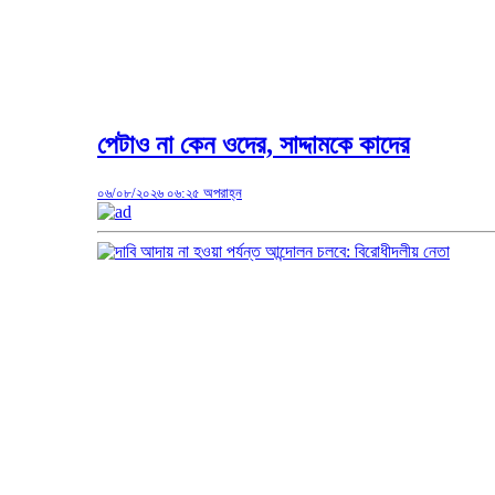
পেটাও না কেন ওদের, সাদ্দামকে কাদের
০৬/০৮/২০২৬ ০৬:২৫ অপরাহ্ন