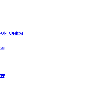
আহ্বান হাসনাতের
পলক