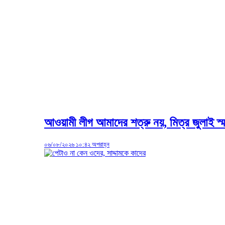
আওয়ামী লীগ আমাদের শত্রু নয়, মিত্র জুলাই স্
০৬/০৮/২০২৬ ১০:৪২ অপরাহ্ন