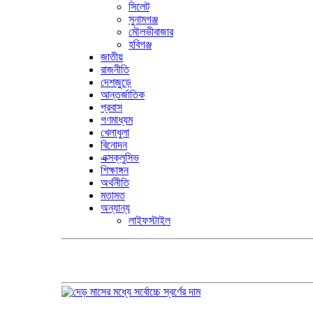
সিলেট
সুনামগঞ্জ
মৌলভীবাজার
হবিগঞ্জ
জাতীয়
রাজনীতি
দেশজুড়ে
আন্তর্জাতিক
প্রবাস
গণমাধ্যম
খেলাধুলা
বিনোদন
এক্সক্লুসিভ
শিক্ষাঙ্গন
অর্থনীতি
মতামত
অন্যান্য
লাইফস্টাইল