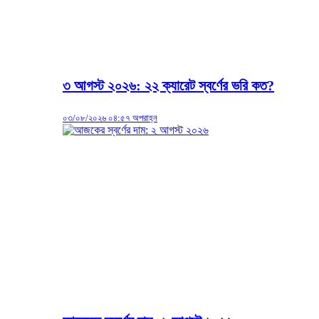
৩ আগস্ট ২০২৬: ২২ ক্যারেট স্বর্ণের ভরি কত?
০৩/০৮/২০২৬ ০৪:৫৭ অপরাহ্ন