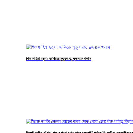
শিশু ফাহিমা হত্যা: জাকিরের মৃত্যুদণ্ড, দুজনকে খালাস
সিলেট নগরির স্টেশন রোডের বাবনা মোড় থেকে রেলগেইট পর্যন্ত বিদ্যুৎহীন: সহস্রাধিক গ্