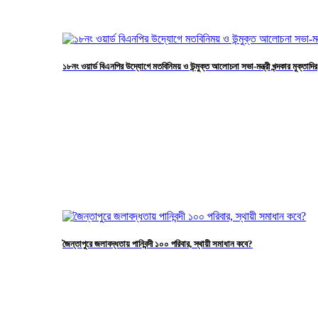
১৮নং ওয়ার্ড বিএনপির উদ্যোগে মতবিনিময় ও উন্মুক্ত আলোচনা সভা-মন্ত্রী খন্দকার মুক্তাদির
জৈন্তাপুরে জলাবদ্ধতায় পানিবন্দী ১০০ পরিবার, স্থায়ী সমাধান কবে?