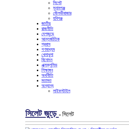
সিলেট
সুনামগঞ্জ
মৌলভীবাজার
হবিগঞ্জ
জাতীয়
রাজনীতি
দেশজুড়ে
আন্তর্জাতিক
প্রবাস
গণমাধ্যম
খেলাধুলা
বিনোদন
এক্সক্লুসিভ
শিক্ষাঙ্গন
অর্থনীতি
মতামত
অন্যান্য
লাইফস্টাইল
সিলেট জুড়ে
সিলেট
»