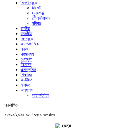
সিলেট জুড়ে
সিলেট
সুনামগঞ্জ
মৌলভীবাজার
হবিগঞ্জ
জাতীয়
রাজনীতি
দেশজুড়ে
আন্তর্জাতিক
প্রবাস
গণমাধ্যম
খেলাধুলা
বিনোদন
এক্সক্লুসিভ
শিক্ষাঙ্গন
অর্থনীতি
মতামত
অন্যান্য
লাইফস্টাইল
প্রকাশিত
১৫/১২/২০২৫ ০৬:৪৯:৪৯ অপরাহ্ন