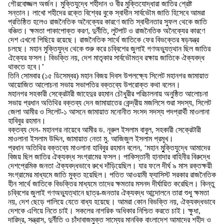
গৌরবোজ্জল অর্জন। মুক্তিযুদ্ধে শহীদান ও বীর মুক্তিযোদ্ধারা জাতির শ্রেষ্ট
সন্তান। লাখো শহীদের রক্তে বিশ্বের বুকে স্বাধীন সার্বভৌম জাতি হিসেবে আমরা
প্রতিষ্ঠিত হলেও রাজনৈতিক অনৈক্যের কারণে জাতি স্বাধীনতার সুফল থেকে জাতি
বঞ্চিত। ক্ষমতা পাকাপোক্ত করণ, দুর্নীতি, লুটপাট ও রাজনৈতিক অনৈক্যের কারণে
দেশ এখনো পিছিয়ে রয়েছে। রাজনৈতিক সার্থে জাতিকে ফের বিভক্তের ষড়যন্ত্র
চলছে। মহান মুক্তিযুদ্ধ থেকে শুরু করে চব্বিশের জুলাই গণঅভ্যুত্থান ছিল জাতির
ঐক্যের ফসল। বিভক্তি নয়, দেশ মাতৃকার সার্বভৌমত্ব রক্ষায় জাতিকে ঐক্যবদ্ধ
থাকতে হবে।’
তিনি সোমবার (১৫ ডিসেম্বর) মহান বিজয় দিবস উপলক্ষ্যে সিলেট মহানগর জামায়াত
আয়োজিত আলোচনা সভায় সভাপতির বক্তব্যে উপরোক্ত কথা বলেন।
মহানগর সহকারী সেক্রেটারী জাহেদুর রহমান চৌধুরীর পরিচালনায় অনুষ্ঠিত আলোচনা
সভায় প্রধান অতিথির বক্তব্য দেন জামায়াতের কেন্দ্রীয় মজলিসে শুরা সদস্য, সিলেট
জেলা আমীর ও সিলেট-১ আসনে জামায়াত মনোনীত সংসদ সদস্য পদপ্রার্থী মাওলানা
হাবিবুর রহমান।
বক্তব্য দেন- মহানগর নায়েবে আমীর ড. নূরুল ইসলাম বাবুল, সহকারী সেক্রেটারী
মাওলানা ইসলাম উদ্দিন, জামায়াত নেতা মু. আজিজুল ইসলাম প্রমূখ।
প্রধান অতিথির বক্তব্যে মাওলানা হাবিবুর রহমান বলেন, ‘মহান মুুক্তিযুদ্ধে আমাদের
বিজয় ছিল জাতির ঐক্যবদ্ধ সংগ্রামের ফসল। পাকিস্তানী হানাদার বাহিনীর বিরুদ্ধে
দেশপ্রেমিক জনতা ঐক্যবদ্ধভাবে রুখে দাঁড়িয়েছিল। যার ফলে দীর্ঘ ৯ মাস রক্তক্ষয়ী
সংগ্রামের মাধ্যমে জাতি মুক্ত হয়েছিল। পতিত আওয়ামী ফ্যাসিস্ট সরকার রাজনৈতিক
হীন সার্থে জাতিকে বিভক্তির মাধ্যমে তাদের ক্ষমতার মসনদ দীর্ঘায়িত করেছিল। কিন্তু
চব্বিশের জুলাই গণঅভ্যুত্থানে ছাত্র-জনতার ঐক্যবদ্ধ আন্দোলনে তারা শুধু ক্ষমতা
নয়, দেশ ছেড়ে পালিয়ে যেতে বাধ্য হয়েছে। আমরা কোন বিভক্তি নয়, ঐক্যবদ্ধভাবে
দেশকে এগিয়ে নিতে চাই। সকলের নাগরিক অধিকার নিশ্চিত করতে চাই। ক্ষুধা,
দারিদ্র, সন্ত্রাস, দুর্নীতি ও চাঁদাবাজমুক্ত সাম্যের মানবিক বাংলাদেশ আমাদের শহীদ ও