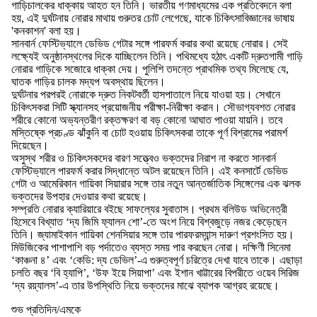
গাড়িচালকের ধাক্কায় আহত হন তিনি। ভারতীয় গণমাধ্যমের এক প্রতিবেদনে বলা
হয়, এই দুর্ঘটনায় নোরার মাথায় গুরুতর চোট লেগেছে, যাকে চিকিৎসাবিজ্ঞানের ভাষায়
'কনকাশন' বলা হয়।
সানবার্ন ফেস্টিভ্যালে ডেভিড গেটার সঙ্গে পারফর্ম করার কথা রয়েছে নোরার। সেই
লক্ষ্যেই অনুষ্ঠানস্থলের দিকে যাচ্ছিলেন তিনি। পথিমধ্যে হঠাৎ একটি দ্রুতগামী গাড়ি
নোরার গাড়িকে সজোরে ধাক্কা দেয়। পুলিশি তদন্তে প্রাথমিক তথ্য মিলেছে যে,
ঘাতক গাড়ির চালক মদ্যপ অবস্থায় ছিলেন।
দুর্ঘটনার পরপরই নোরাকে দ্রুত নিকটবর্তী হাসপাতালে নিয়ে যাওয়া হয়। সেখানে
চিকিৎসকরা সিটি স্ক্যানসহ প্রয়োজনীয় পরীক্ষা-নিরীক্ষা করান। সৌভাগ্যবশত নোরার
শরীরে কোনো অভ্যন্তরীণ রক্তক্ষরণ বা বড় কোনো আঘাত পাওয়া যায়নি। তবে
মস্তিষ্কে প্রচণ্ড ঝাঁকুনি বা চোট হওয়ায় চিকিৎসকরা তাকে পূর্ণ বিশ্রামের পরামর্শ
দিয়েছেন।
অসুস্থ শরীর ও চিকিৎসকদের বারণ সত্ত্বেও ভক্তদের নিরাশ না করতে সানবার্ন
ফেস্টিভ্যালে পারফর্ম করার সিদ্ধান্তে অটল রয়েছেন তিনি। এই কনসার্টে ডেভিড
গেটা ও আমেরিকান গায়িকা সিয়ারার সঙ্গে তার নতুন আন্তর্জাতিক সিঙ্গেলের এক ঝলক
ভক্তদের উপহার দেওয়ার কথা রয়েছে।
সম্প্রতি নোরার ক্যারিয়ারে বইছে সাফল্যের সুবাতাস। প্রথম বলিউড অভিনেত্রী
হিসেবে বিখ্যাত ‘দ্য জিমি ফ্যালন শো’-তে অংশ নিয়ে বিশ্বজুড়ে নজর কেড়েছেন
তিনি। জ্যামাইকান গায়িকা শেনসিয়ার সঙ্গে তার পারফরম্যান্স দারুণ প্রশংসিত হয়।
মিউজিকের পাশাপাশি বড় পর্দাতেও ব্যস্ত সময় পার করছেন নোরা। দক্ষিণী সিনেমা
‘কাঞ্চনা ৪’ এবং ‘কেডি: দ্য ডেভিল’-এ গুরুত্বপূর্ণ চরিত্রে দেখা যাবে তাকে। এছাড়া
চলতি বছর ‘বি হ্যাপি’, ‘উফ ইয়ে সিয়াপা’ এবং ইশান খাট্টারের বিপরীতে ওয়েব সিরিজ
‘দ্য রয়্যালস’-এ তার উপস্থিতি নিয়ে ভক্তদের মাঝে ব্যাপক আগ্রহ রয়েছে।
শুভ প্রতিদিন/এমকে