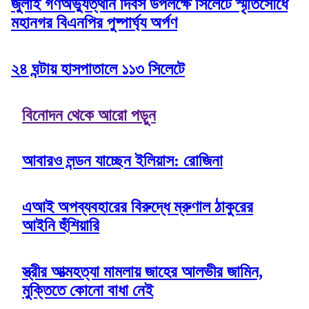
জুলাই গণঅভ্যুত্থান দিবস উপলক্ষে সিলেটে স্মৃতিসৌধে
মহানগর বিএনপির পুষ্পার্ঘ্য অর্পণ
২৪ ঘন্টায় হাসপাতালে ১১৩ সিলেটে
বিনোদন থেকে আরো পড়ুন
আবারও লন্ডন যাচ্ছেন ইলিয়াস: রোজিনা
এআই অপব্যবহারের বিরুদ্ধে ম্রুণাল ঠাকুরের
আইনি হুঁশিয়ারি
স্ত্রীর আত্মহত্যা মামলায় জাহের আলভীর জামিন,
মুক্তিতে কোনো বাধা নেই