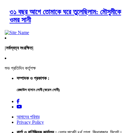
৩১ বছর আগে তোমাকে ঘরে তুলেছিলাম: মৌসুমীকে
ওমর সানী
|সর্বস্বত্ব সংরক্ষিত|
শুভ প্রতিদিন কর্তৃপক্ষ
সম্পাদক ও প্রকাশক :
রেজাউল হাসান লোদী (কয়েস লোদী)
আমাদের পরিবার
Privacy Policy
বার্তা ও বাণিজ্যিক কার্যালয় :
নেহার মার্কেট ৪র্থ তালা, জিন্দাবাজার, সিলেট।