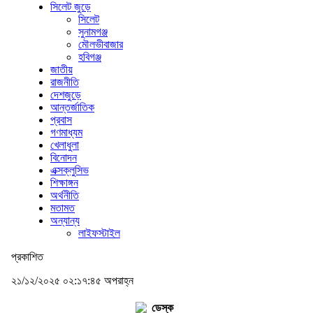
সিলেট জুড়ে
সিলেট
সুনামগঞ্জ
মৌলভীবাজার
হবিগঞ্জ
জাতীয়
রাজনীতি
দেশজুড়ে
আন্তর্জাতিক
প্রবাস
গণমাধ্যম
খেলাধুলা
বিনোদন
এক্সক্লুসিভ
শিক্ষাঙ্গন
অর্থনীতি
মতামত
অন্যান্য
লাইফস্টাইল
প্রকাশিত
২১/১২/২০২৫ ০২:১৭:৪৫ অপরাহ্ন