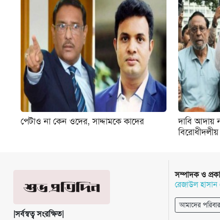
পেটাও না কেন ওদের, সাদ্দামকে কাদের
দাবি আদায় ন
বিরোধীদলীয়
সম্পাদক ও প্রক
রেজাউল হাসান
আমাদের পরিবা
|সর্বস্বত্ব সংরক্ষিত|