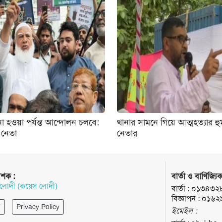
া হওয়া পর্যন্ত আন্দোলন চলবে:
থানার সামনে গিয়ে আত্মহত্যার হ
 নেতা
নেতার
াশক :
বার্তা ও বাণিজ্যিক
 লোদী (কয়েস লোদী)
বার্তা :
০১৩৪৩২
বিজ্ঞাপন :
০১৬২
র
Privacy Policy
ইমেইল :