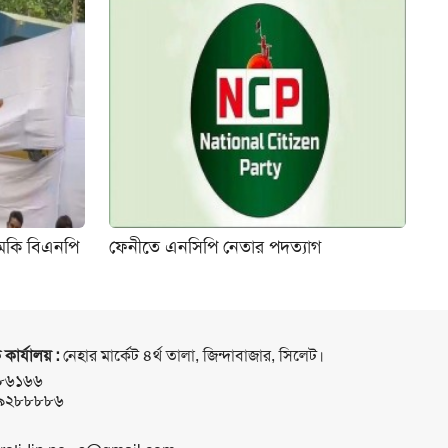
ুমকি বিএনপি
ফেনীতে এনসিপি নেতার পদত্যাগ
 কার্যালয় :
নেহার মার্কেট ৪র্থ তালা, জিন্দাবাজার, সিলেট।
৮৬১৬৬
৯২৮৮৮৮৬