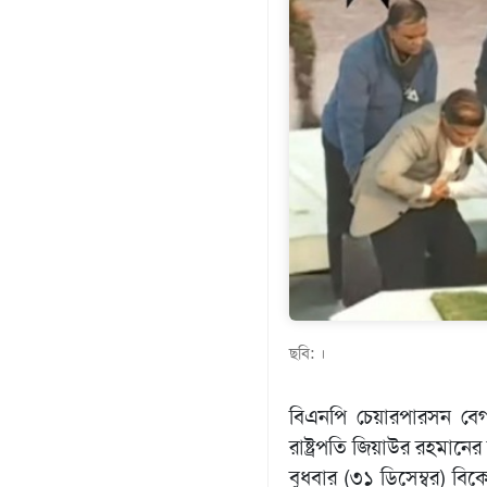
গণমাধ্যম
খেলাধুলা
বিনোদন
এক্সক্লুসিভ
শিক্ষাঙ্গন
অর্থনীতি
মতামত
অন্যান্য
লাইফস্টাইল
ছবি: ।
বিএনপি চেয়ারপারসন বেগ
রাষ্ট্রপতি জিয়াউর রহমান
বুধবার (৩১ ডিসেম্বর) বিক