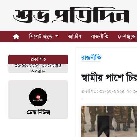
সিলেট
জুড়ে
সিলেট জুড়ে
জাতীয়
রাজনীতি
দেশজুড়ে
সিলেট
সুনামগঞ্জ
রাজনীতি
প্রকাশিত
মৌলভীবাজার
৩১/১২/২০২৫ ০৫:১০:৪৫
হবিগঞ্জ
অপরাহ্ন
স্বামীর পাশে চি
জাতীয়
প্রকাশিত: ৩১/১২/২০২৫ ০৫:১
রাজনীতি
দেশজুড়ে
ডেস্ক নিউজ
আন্তর্জাতিক
প্রবাস