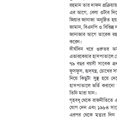
রহমান তার দাফন প্রক্রিয়
এর আগে, বেলা ৩টার দিকে
জিয়ার জানাজা অনুষ্ঠিত হয়
জামান, বিএনপি ও বিভিন্ন 
জানাজার আগে তারেক রহমান
করেন।
দীর্ঘদিন ধরে গুরুতর 
এভারকেয়ার হাসপাতালে শেষ
৭৯ বছর বয়সী সাবেক প্রধান
ফুসফুস, হৃদ্‌যন্ত্র, চোখ
নিয়ে কিছুটা সুস্থ হয়ে 
হাসপাতালে ভর্তি করান
তিনি মারা যান।
গৃহবধূ থেকে রাজনীতিতে 
যোগ দেন এবং ১৯৮৪ সালে কা
এরপর থেকে মৃত্যুর দিন 