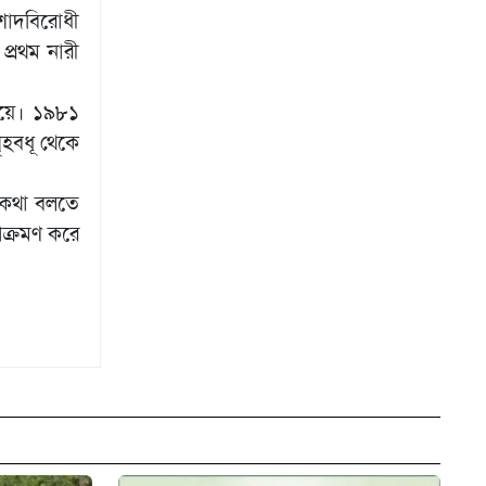
রশাদবিরোধী
্রথম নারী
িয়ে। ১৯৮১
হবধূ থেকে
 কথা বলতে
আক্রমণ করে