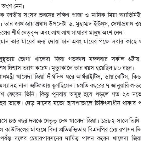
ায় অংশ নেন।
 জাতীয় সংসদ ভবনের দক্ষিণ প্লাজা ও মানিক মিয়া অ্যাভিনিউ
। তার জানাজায় প্রধান উপদেষ্টা ড. মুহাম্মদ ইউনূস, সেনাপ্রধান 
দলের শীর্ষ নেতৃবৃন্দ এবং লাখ লাখ সাধারণ মানুষ অংশ নেন।
 তার মায়ের জন্য দোয়া চান এবং মায়ের পক্ষে সবার কাছে ক্ষমা
অসুস্থতায় ভোগা খালেদা জিয়া গতকাল মঙ্গলবার সকাল ৬টায়
 নিশ্বাস ত্যাগ করেন। মৃত্যুকালে তার বয়স হয়েছিল ৮০ বছর।
মন্ত্রী খালেদা জিয়া দীর্ঘদিন ধরে আর্থরাইটিস, ডায়াবেটিস, কিড
ের সমস্যাসহ নানা জটিলতায় ভুগছিলেন। চলতি বছরের ৭ জানুয়ারি লন্ড
দেশে ফেরেন তিনি। কিন্তু পুনরায় অসুস্থ হয়ে পড়লে গত ২৩ নভ
ো হয় তাকে। দেড় মাসের মতো হাসপাতালে চিকিৎসাধীন থাকার
এসে ৪৩ বছর দলকে নেতৃত্ব দেন খালেদা জিয়া। ১৯৮২ সালে তিনি
উন্সিলের মাধ্যমে বিনা প্রতিদ্বন্দ্বিতায় বিএনপির চেয়ারপাসন নির
পর্যন্ত দলের চেয়ারপারসনের দায়িত্ব পালন করেন খালেদা জিয়