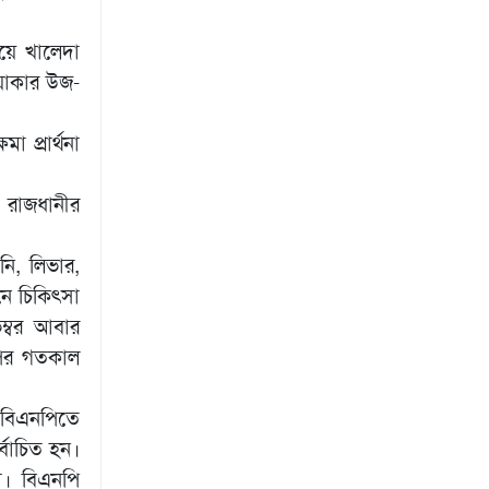
য়ে খালেদা
ওয়াকার উজ-
 প্রার্থনা
 রাজধানীর
নি, লিভার,
নে চিকিৎসা
েম্বর আবার
 পর গতকাল
 বিএনপিতে
্বাচিত হন।
া। বিএনপি