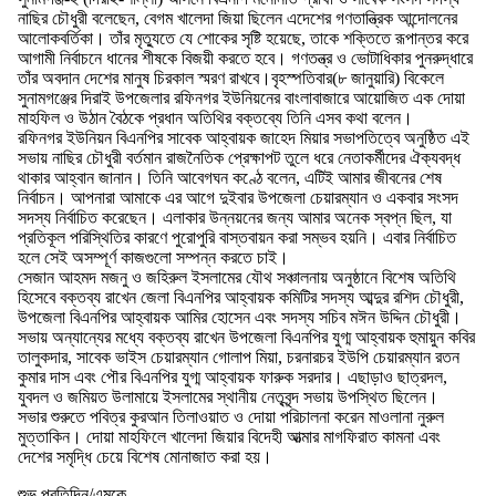
নাছির চৌধুরী বলেছেন, বেগম খালেদা জিয়া ছিলেন এদেশের গণতান্ত্রিক আন্দোলনের
আলোকবর্তিকা। তাঁর মৃত্যুতে যে শোকের সৃষ্টি হয়েছে, তাকে শক্তিতে রূপান্তর করে
আগামী নির্বাচনে ধানের শীষকে বিজয়ী করতে হবে। গণতন্ত্র ও ভোটাধিকার পুনরুদ্ধারে
তাঁর অবদান দেশের মানুষ চিরকাল স্মরণ রাখবে।​বৃহস্পতিবার(৮ জানুয়ারি) বিকেলে
সুনামগঞ্জের দিরাই উপজেলার রফিনগর ইউনিয়নের বাংলাবাজারে আয়োজিত এক দোয়া
মাহফিল ও উঠান বৈঠকে প্রধান অতিথির বক্তব্যে তিনি এসব কথা বলেন।
​রফিনগর ইউনিয়ন বিএনপির সাবেক আহ্বায়ক জাহেদ মিয়ার সভাপতিত্বে অনুষ্ঠিত এই
সভায় নাছির চৌধুরী বর্তমান রাজনৈতিক প্রেক্ষাপট তুলে ধরে নেতাকর্মীদের ঐক্যবদ্ধ
থাকার আহ্বান জানান। তিনি আবেগঘন কণ্ঠে বলেন, এটিই আমার জীবনের শেষ
নির্বাচন। আপনারা আমাকে এর আগে দুইবার উপজেলা চেয়ারম্যান ও একবার সংসদ
সদস্য নির্বাচিত করেছেন। এলাকার উন্নয়নের জন্য আমার অনেক স্বপ্ন ছিল, যা
প্রতিকূল পরিস্থিতির কারণে পুরোপুরি বাস্তবায়ন করা সম্ভব হয়নি। এবার নির্বাচিত
হলে সেই অসম্পূর্ণ কাজগুলো সম্পন্ন করতে চাই।​
সেজান আহমদ মজনু ও জহিরুল ইসলামের যৌথ সঞ্চালনায় অনুষ্ঠানে বিশেষ অতিথি
হিসেবে বক্তব্য রাখেন জেলা বিএনপির আহ্বায়ক কমিটির সদস্য আব্দুর রশিদ চৌধুরী,
উপজেলা বিএনপির আহ্বায়ক আমির হোসেন এবং সদস্য সচিব মঈন উদ্দিন চৌধুরী। ​
সভায় অন্যান্যের মধ্যে বক্তব্য রাখেন উপজেলা বিএনপির যুগ্ম আহ্বায়ক হুমায়ুন কবির
তালুকদার, সাবেক ভাইস চেয়ারম্যান গোলাপ মিয়া, চরনারচর ইউপি চেয়ারম্যান রতন
কুমার দাস এবং পৌর বিএনপির যুগ্ম আহ্বায়ক ফারুক সরদার। এছাড়াও ছাত্রদল,
যুবদল ও জমিয়ত উলামায়ে ইসলামের স্থানীয় নেতৃবৃন্দ সভায় উপস্থিত ছিলেন।
​সভার শুরুতে পবিত্র কুরআন তিলাওয়াত ও দোয়া পরিচালনা করেন মাওলানা নুরুল
মুত্তাকিন। দোয়া মাহফিলে খালেদা জিয়ার বিদেহী আত্মার মাগফিরাত কামনা এবং
দেশের সমৃদ্ধি চেয়ে বিশেষ মোনাজাত করা হয়।
শুভ প্রতিদিন/এমকে