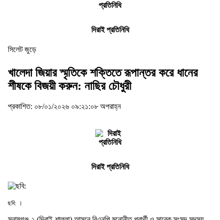
দিরাই প্রতিনিধি
সিলেট জুড়ে
খালেদা জিয়ার স্মৃতিকে শক্তিতে রূপান্তর করে ধানের
শীষকে বিজয়ী করুন: নাছির চৌধুরী
প্রকাশিত: ০৮/০১/২০২৬ ০৯:২১:০৮ অপরাহ্ন
দিরাই প্রতিনিধি
ছবি: ।
সুনামগঞ্জ-২ (দিরাই-শাল্লা) আসনে বিএনপি মনোনীত প্রার্থী ও সাবেক সংসদ সদস্য