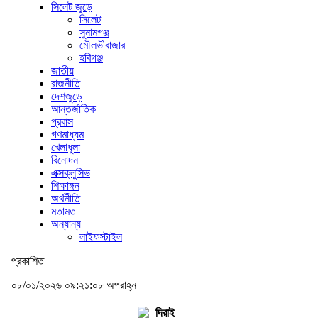
সিলেট জুড়ে
সিলেট
সুনামগঞ্জ
মৌলভীবাজার
হবিগঞ্জ
জাতীয়
রাজনীতি
দেশজুড়ে
আন্তর্জাতিক
প্রবাস
গণমাধ্যম
খেলাধুলা
বিনোদন
এক্সক্লুসিভ
শিক্ষাঙ্গন
অর্থনীতি
মতামত
অন্যান্য
লাইফস্টাইল
প্রকাশিত
০৮/০১/২০২৬ ০৯:২১:০৮ অপরাহ্ন