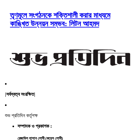
তৃণমূলে সংগঠনকে শক্তিশালী করার মাধ্যমে
কাঙ্খিত উন্নয়ন সম্ভব: লিটন আহমদ
|সর্বস্বত্ব সংরক্ষিত|
শুভ প্রতিদিন কর্তৃপক্ষ
সম্পাদক ও প্রকাশক :
রেজাউল হাসান লোদী (কয়েস লোদী)