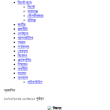
সিলেট জুড়ে
সিলেট
সুনামগঞ্জ
মৌলভীবাজার
হবিগঞ্জ
জাতীয়
রাজনীতি
দেশজুড়ে
আন্তর্জাতিক
প্রবাস
গণমাধ্যম
খেলাধুলা
বিনোদন
এক্সক্লুসিভ
শিক্ষাঙ্গন
অর্থনীতি
মতামত
অন্যান্য
লাইফস্টাইল
প্রকাশিত
১০/০১/২০২৬ ১১:৩৯:১২ পূর্বাহ্ন