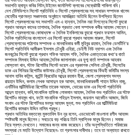
এর সভাপতি আহবাব মোস্তফা খান, ফটো জার্নালিস্ট এসোসিয়েশনের ভারপ্রাপ্ত
সভাপতি হুমাযুন কবির লিটন,উইমেন জার্নালিস্ট ক্লাবের সেক্রেটারী শাকিলা ববি।
দেশ টেলিভিশনে সিলেট প্রতিনিধি ও সিলেট প্রেসক্লাবের সহ সাধারন সম্পাদক খালেদ
মেহেদীর প্রাণবন্ত সঞ্চালনায় অনুষ্ঠানে আমন্ত্রিত অতিথি ছিলেন উপস্থিত ছিলেন
সিলেট প্রেসক্লাবের সহ সভাপতি এম এ হান্নান, দৈনিক নয়া দিগন্তের সিলেট ব্যুরো
প্রধান আবদুল কাদের তাপাদার, দৈনিক প্রভাত বেলা সম্পাদক কবীর আহমদ সোহেল।
সিলেট প্রেসক্লাবের কোষাধ্যক্ষ ও দৈনিক ইনকিলাবের ব্যুরো প্রধান ফয়সাল আমিন,
দৈনিক প্রতিদিনের বাংলাদেশ এর সিলেট ব্যুরো প্রধান আহমদ মারুফ, সিলেট
প্রেসক্লোবের পাঠাগার সম্পাদক ও মানবাধিকার কর্মী মুহিবুর রহমান, দৈনিক ডেসটিনি’র
সিলেট প্রতিনিধি আমীরুল ইসলাম চৌধুরী এহিয়া, ডেইলী নিউ ন্যাশন এবং দৈনিক
জনকন্ঠের সিলেট ব্যুরো প্রধান শফিক আহমদ শফি, দৈনিক একাত্তরের কথা’র বার্তা
সম্পাদক মিসবাহ উদ্দিন আহমদ,দৈনিক জালালাবাদ এর যুগ্ম বার্তা সম্পাদক আহবাব
মোস্তফা খান, স্টাফ রিপোর্টার সিলেট ভয়েস এর প্রকাশক সেলিনা চৌধূরী, সিলেটের
ডাক এর সিনিয়র রিপোর্টার কাউসার চৌধূরী, সিলেট প্রেসক্লাবের র্বিঅহী কমিটির সদস্য
আনাস হাবিব কলিন্স, কন্টেন্ট ক্রিয়েটর আব্দুর রহমান হীরা, জেলা প্রেসক্লাব সদস্য
রায়হান উদ্দিন, কলাম লেখক আসাদুল হক আসাদ, মানবাধিকারকর্মী শাহান উদ্দিন নাজু,
এনটিভির মাল্টিমিডিয়া রিপোর্টার তারেক আহমদ, ভোরের ডাক এর সিলেট প্রতিনিধি
আব্দুল হান্নান, কবি,সাংবাদিক হাফিজ লোকমান আহমদ, দৈনিক শুভ প্রতিদিন এর স্টাফ
রিপোর্টও মাহমুদ খান, ফটো সাংবাদিক শহিদুল ইসলাম, জয়নাল আবেদীন আজাদ, জিবি
সংবাদ এর স্টাফ রিপোর্টঅর মনসুর আহমদ মুন্না, শুভ প্রতিদিন এর মাল্টিমিডিয়া
রিপোর্টার কামরান উদ্দিন নাসিম প্রমুখ।
প্রধান অতিথির বক্তব্যে মুকতাবিস উন নূর বলেন, এডভোকেট মাওলানা রশীদ আহমদ
স্পষ্টভাষী মানুষ ছিলেন। সবচেয়ে বড় পরিচয় তিনি স্বাপ্নিক মানুষ ছিলেন। সমাজ
নিয়ে স্বপ্ন দেখতেন। সমাজের জন্য কাজ করেছেন। তাঁর অনুপস্থিতিতে পরিবারের
সদস্যরা যে মহতি উদ্যোগ নিয়েছেন- তা প্রশংসার দাবীদার। তবে তা অব্যাহত রাখতে