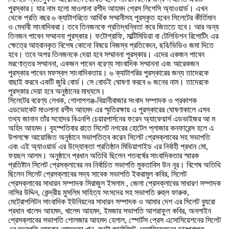
পুরস্কার। যার নাম হলো মাওলানা রশীদ আহমদ প্রেস লিগেসি অ্যাওয়ার্ড। এখন
থেকে প্রতি বছর ৬ ক্যাটাগরিতে আর্থিক সম্মানীসহ পুরস্কৃত হবেন সিলেটের কীর্তিমান
ও মেধাবী সাংবাদিকরা। তবে তিনজনকে প্রতিদ্ধন্ধিতা করে জিততে হবে। আর অন্য
তিনজন পাবেন সম্মাননা পুরস্কার। ফটোগ্রাফি, মাল্টিমিডিয়া বা টেলিভিশন রিপোটিং এর
ক্ষেত্রে আহবানকৃত বিশেষ কোনো বিষয়ে নিজস্ব প্রতিবেদন, ছবি/ভিডিও জমা দিতে
হবে। তবে অপর তিনজনকে দেয়া হবে সম্মাননা পুরস্কার। এদের একজন পাবেন
মরণোত্তর সম্মাননা, একজন পাবেন বরেণ্য সাংবাদিক সম্মাননা এবং আরেকজন
পুরস্কার পাবেন মফস্বল সাংবাদিকতায়। ৬ ক্যাটাগরির পুরস্কারের জন্য তাদেরকে
বাছাই করবে একটি জুরি বোর্ড। সে বোর্ডই ঘোষণা করবে ৬ জনের নাম। তাদেরকে
পুরস্কার দেয়া হবে অনুষ্ঠানের মাধ্যমে।
সিলেটের বরেণ্য লেখক, গোলাপগঞ্জ-বিয়ানীবাজার সংবাদ সম্পাদক ও প্রকাশক
এডভোকেট মাওলানা রশীদ আহমদ এর স্মৃতিরক্ষায় এ পুরস্কারের ঘোষণাকালে এসব
তথ্য জানান তাঁর সহোদর বিএনপি চেয়ারপার্সনের ফরেন অ্যাফেয়ার্স এডভাইজর আ ম
অহিদ আহমদ। বৃহস্পতিবার রাতে সিলেট নগরের হোটেল প্লাজার কনফারেন্স হলে এ
উপলক্ষে আয়োজিত অনুষ্ঠানে সভাপতিত্ব করেন সিলেট প্রেসক্লাবের সহ সভাপতি
এবং এই অ্যাওয়ার্ড এর উদ্যোক্তা প্রতিষ্ঠান মিডিয়াগাইড এর নির্বাহী প্রধান মো,
ফয়ছল আলম। অনুষ্ঠানে প্রধান অতিথি ছিলেন শতবর্ষের সাংবাদিকতার স্মারক
প্রতিষ্টান সিলেট প্রেসক্লাবের নব নির্বাচিত সভাপতি মুকতাবিস উন নূর। বিশেষ অতিথি
ছিলেন সিলেট প্রেসক্লাবের সদ্য সাবেক সভাপতি ইকরামুল কবির, সিলেট
প্রেসক্লাবের সাধারন সম্পাদক সিরাজুল ইসলাম , জেলা প্রেসক্লাবের সাধারণ সম্পাদক
নাসির উদ্দিন, কেন্দ্রীয় মুসলিম সাহিত্য সংসদের সহ সভাপতি রুহুল ফারুক,
মেট্রোপলিটন সাংবাদিক ইউনিয়নের সাধারন সম্পাদক ও আমার দেশ এর সিলেট ব্যুরো
প্রধান খালেদ আহমদ, খালেদ আহমদ, ইমজার সভাপতি আশরাফুল কবির, অনলাইন
প্রেসক্লাবের সভাপতি গোলজার আহমদ হেলাল, স্পোর্টস প্রেস এসোসিয়েশনের সিলেট