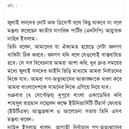
ছবি: ।
খেলাধুলা
বিনোদন
জুলাই সনদের নোট অফ ডিসেন্ট বলে কিছু থাকবে না বলে
এক্সক্লুসিভ
মন্তব্য করেছেন জাতীয় নাগরিক পার্টির (এনসিপি) আহ্বায়ক
নাহিদ ইসলাম।
শিক্ষাঙ্গন
তিনি বলেন, আমাদের যা ঐক্যমত হয়েছে সেটা জনগণ
অর্থনীতি
বাকিটা ঠিক করবে। জনগণ যদি বলে সেগুলোই বাস্তবায়িত
হবে। সে সব বিবেচনায় আমরা আশা করি, খুব দ্রুত সময়ের
মতামত
মধ্যে জুলাই সনদের আইনি ভিত্তি মাধ্যমে আমরা নির্বাচনের
অন্যান্য
দিকে যাব। আমরা গণ-অভ্যুত্থানের আকাঙ্ক্ষাকে ধারণ করে
লাইফস্টাইল
আমরা বাংলাদেশকে সামনের দিকে এগিয়ে নিয়ে যাব।
শুক্রবার (৭ সেপ্টেম্বর) দুপুরে বাংলা একাডেমির কবি
শামসুল রাহমান সম্মেলন কক্ষে ইউনিভার্সিটি টিচার্স ফোরাম
(ইউটিএফ) আত্মপ্রকাশ ও আলোচনা সভায় তিনি এসব
মন্তব্য করেন।
নাহিদ ইসলাম বলেন, আগামী নির্বাচনে গণ-অভ্যুত্থানের