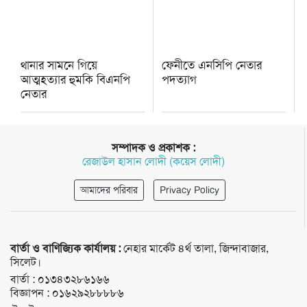
থানার সামনে গিয়ে
ফেনীতে এনসিপি নেতার
আত্মহত্যার হুমকি বিএনপি
পদত্যাগ
নেতার
সম্পাদক ও প্রকাশক :
রেজাউল হাসান লোদী (কয়েস লোদী)
আমাদের পরিবার
Privacy Policy
বার্তা ও বাণিজ্যিক কার্যালয় :
নেহার মার্কেট ৪র্থ তালা, জিন্দাবাজার,
সিলেট।
বার্তা :
০১৩৪৩২৮৬১৬৬
বিজ্ঞাপন :
০১৬২৯২৮৮৮৮৬