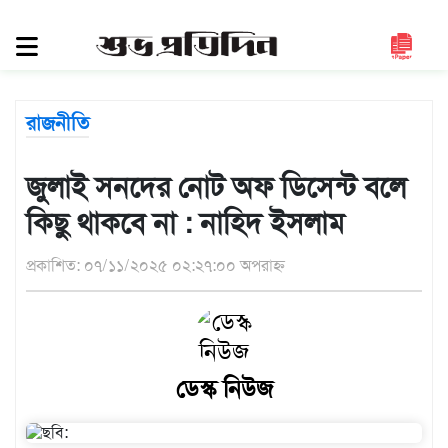
সিলেট
জুড়ে
সিলেট
রাজনীতি
সুনামগঞ্জ
মৌলভীবাজার
জুলাই সনদের নোট অফ ডিসেন্ট বলে
হবিগঞ্জ
কিছু থাকবে না : নাহিদ ইসলাম
জাতীয়
প্রকাশিত: ০৭/১১/২০২৫ ০২:২৭:০০ অপরাহ্ন
রাজনীতি
দেশজুড়ে
আন্তর্জাতিক
ডেস্ক নিউজ
প্রবাস
গণমাধ্যম