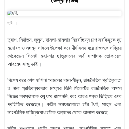
ডেস্ক নিউজ
খেলাধুলা
বিনোদন
ছবি: ।
এক্সক্লুসিভ
ত্যাগ, নির্যাতন, জুলুম, হামলা-মামলার নিরবচ্ছিন্ন চাপ সবকিছুকে দৃঢ়
শিক্ষাঙ্গন
মনোবল ও অদম্য সাহসে উপেক্ষা করে দীর্ঘ সময় ধরে রাজপথে সক্রিয়
অর্থনীতি
থেকেছেন সিলেট মহানগর ছাত্রদলের অর্থ সম্পাদক তোফায়েল
মতামত
আহমেদ সাজু ভাই।
অন্যান্য
বিশেষ করে শেখ হাসিনা আমলের দমন-পীড়ন, রাজনৈতিক প্রতিকূলতা
লাইফস্টাইল
ও নানা প্রতিবন্ধকতার মধ্যেও তিনি সিলেটের রাজনৈতিক অঙ্গনে
নিজের অবস্থানকে শুধু ধরে রাখেননি, বরং আরও শক্ত ভিত্তির ওপর
প্রতিষ্ঠিত করেছেন। কঠিন সময়গুলোতে তাঁর ধৈর্য, সাহস এবং
সাংগঠনিক দায়িত্ববোধ তাঁকে অন্যদের থেকে আলাদা করেছে।