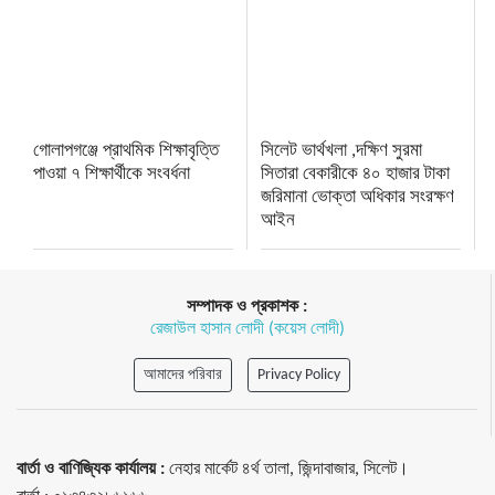
গোলাপগঞ্জে প্রাথমিক শিক্ষাবৃত্তি
সিলেট ভার্থখলা ,দক্ষিণ সুরমা
পাওয়া ৭ শিক্ষার্থীকে সংবর্ধনা
সিতারা বেকারীকে ৪০ হাজার টাকা
জরিমানা ভোক্তা অধিকার সংরক্ষণ
আইন
সম্পাদক ও প্রকাশক :
রেজাউল হাসান লোদী (কয়েস লোদী)
আমাদের পরিবার
Privacy Policy
বার্তা ও বাণিজ্যিক কার্যালয় :
নেহার মার্কেট ৪র্থ তালা, জিন্দাবাজার, সিলেট।