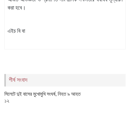
অর্জিত অভিজ্ঞতা ও প্রমাণিত সাংগঠনিক সক্ষমতার যথাযথ মূল্যায়ন
করা হবে।
এইচ বি বা
শীর্ষ সংবাদ
সিলেটে দুই বাসের মুখোমুখি সংঘর্ষ, নিহত ৯ আহত
১২