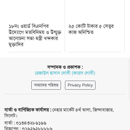
১৮নং ওয়ার্ড বিএনপির
২৫ কোটি টাকার ৫ সেতুর
উদ্যোগে মতবিনিময় ও উন্মুক্ত
কাজ অনিশ্চিত
আলোচনা সভা-মন্ত্রী খন্দকার
মুক্তাদির
সম্পাদক ও প্রকাশক :
রেজাউল হাসান লোদী (কয়েস লোদী)
আমাদের পরিবার
Privacy Policy
বার্তা ও বাণিজ্যিক কার্যালয় :
নেহার মার্কেট ৪র্থ তালা, জিন্দাবাজার,
সিলেট।
বার্তা :
০১৩৪৩২৮৬১৬৬
বিজ্ঞাপন :
০১৬২৯২৮৮৮৮৬