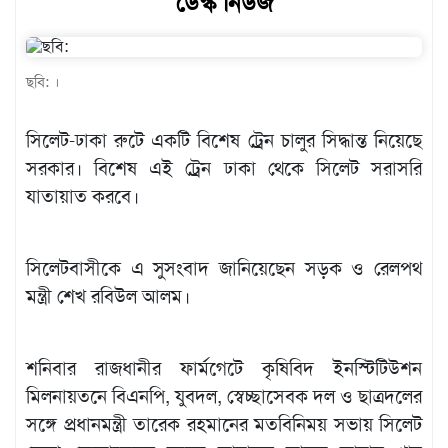
ডেস্ক নিউজ
খেলাধুলা
বিনোদন
ছবি: ।
এক্সক্লুসিভ
সিলেট-ঢাকা রুটে একটি বিশেষ ট্রেন চালুর সিদ্ধান্ত নিয়েছে
শিক্ষাঙ্গন
সরকার। বিশেষ এই ট্রেন ঢাকা থেকে সিলেট সরাসরি
অর্থনীতি
যাতায়াত করবে।
মতামত
অন্যান্য
সিলেটবাসীকে এ সুসংবাদ জানিয়েছেন সড়ক ও রেলপথ
লাইফস্টাইল
মন্ত্রী শেখ রবিউল আলম।
শনিবার রাজধানীর ফার্মগেটে কৃষিবিদ ইনস্টিটিউশন
মিলনায়তনে বিএনপি, যুবদল, স্বেচ্ছাসেবক দল ও ছাত্রদলের
সঙ্গে প্রধানমন্ত্রী তারেক রহমানের মতবিনিময় সভায় সিলেট