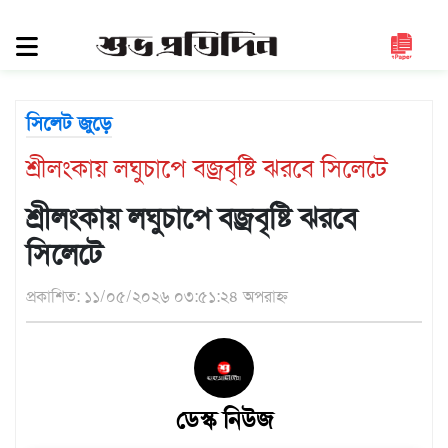
সিলেট
জুড়ে
সিলেট
সিলেট জুড়ে
সুনামগঞ্জ
শ্রীলংকায় লঘুচাপে বজ্রবৃষ্টি ঝরবে সিলেটে
মৌলভীবাজার
হবিগঞ্জ
শ্রীলংকায় লঘুচাপে বজ্রবৃষ্টি ঝরবে
জাতীয়
সিলেটে
রাজনীতি
প্রকাশিত: ১১/০৫/২০২৬ ০৩:৫১:২৪ অপরাহ্ন
দেশজুড়ে
আন্তর্জাতিক
প্রবাস
ডেস্ক নিউজ
গণমাধ্যম