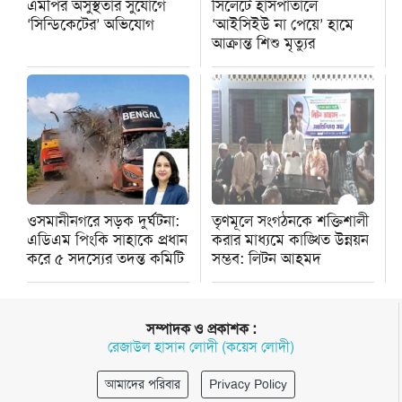
এমপির অসুস্থতার সুযোগে
সিলেটে হাসপাতালে
‘সিন্ডিকেটের’ অভিযোগ
‘আইসিইউ না পেয়ে’ হামে
আক্রান্ত শিশু মৃত্যুর
ওসমানীনগরে সড়ক দুর্ঘটনা:
তৃণমূলে সংগঠনকে শক্তিশালী
এডিএম পিংকি সাহাকে প্রধান
করার মাধ্যমে কাঙ্খিত উন্নয়ন
করে ৫ সদস্যের তদন্ত কমিটি
সম্ভব: লিটন আহমদ
সম্পাদক ও প্রকাশক :
রেজাউল হাসান লোদী (কয়েস লোদী)
আমাদের পরিবার
Privacy Policy