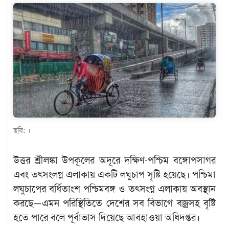
খেলাধুলা
বিনোদন
এক্সক্লুসিভ
শিক্ষাঙ্গন
অর্থনীতি
মতামত
ছবি: ।
অন্যান্য
লাইফস্টাইল
উত্তর শ্রীলঙ্কা উপকূলের অদূরে দক্ষিণ-পশ্চিম বঙ্গোপসাগর
এবং তৎসংলগ্ন এলাকায় একটি লঘুচাপ সৃষ্টি হয়েছে। পশ্চিমা
লঘুচাপের বর্ধিতাংশ পশ্চিমবঙ্গ ও তৎসংগ্ন এলাকায় অবস্থান
করছে—এমন পরিস্থিতিতে দেশের সব বিভাগে বজ্রসহ বৃষ্টি
হতে পারে বলে পূর্বাভাস দিয়েছে আবহাওয়া অধিদপ্তর।