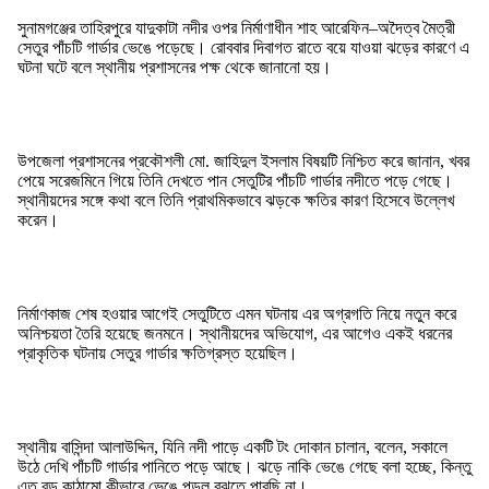
সুনামগঞ্জের তাহিরপুরে যাদুকাটা নদীর ওপর নির্মাণাধীন শাহ আরেফিন–অদৈত্ব মৈত্রী
সেতুর পাঁচটি গার্ডার ভেঙে পড়েছে। রোববার দিবাগত রাতে বয়ে যাওয়া ঝড়ের কারণে এ
ঘটনা ঘটে বলে স্থানীয় প্রশাসনের পক্ষ থেকে জানানো হয়।
উপজেলা প্রশাসনের প্রকৌশলী মো. জাহিদুল ইসলাম বিষয়টি নিশ্চিত করে জানান, খবর
পেয়ে সরেজমিনে গিয়ে তিনি দেখতে পান সেতুটির পাঁচটি গার্ডার নদীতে পড়ে গেছে।
স্থানীয়দের সঙ্গে কথা বলে তিনি প্রাথমিকভাবে ঝড়কে ক্ষতির কারণ হিসেবে উল্লেখ
করেন।
নির্মাণকাজ শেষ হওয়ার আগেই সেতুটিতে এমন ঘটনায় এর অগ্রগতি নিয়ে নতুন করে
অনিশ্চয়তা তৈরি হয়েছে জনমনে। স্থানীয়দের অভিযোগ, এর আগেও একই ধরনের
প্রাকৃতিক ঘটনায় সেতুর গার্ডার ক্ষতিগ্রস্ত হয়েছিল।
স্থানীয় বাসিন্দা আলাউদ্দিন, যিনি নদী পাড়ে একটি টং দোকান চালান, বলেন, সকালে
উঠে দেখি পাঁচটি গার্ডার পানিতে পড়ে আছে। ঝড়ে নাকি ভেঙে গেছে বলা হচ্ছে, কিন্তু
এত বড় কাঠামো কীভাবে ভেঙে পড়ল বুঝতে পারছি না।