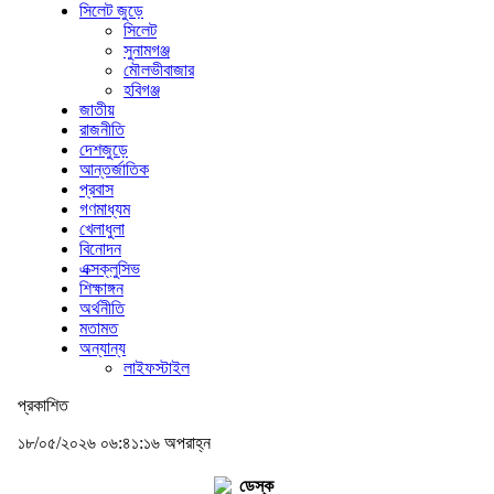
সিলেট জুড়ে
সিলেট
সুনামগঞ্জ
মৌলভীবাজার
হবিগঞ্জ
জাতীয়
রাজনীতি
দেশজুড়ে
আন্তর্জাতিক
প্রবাস
গণমাধ্যম
খেলাধুলা
বিনোদন
এক্সক্লুসিভ
শিক্ষাঙ্গন
অর্থনীতি
মতামত
অন্যান্য
লাইফস্টাইল
প্রকাশিত
১৮/০৫/২০২৬ ০৬:৪১:১৬ অপরাহ্ন