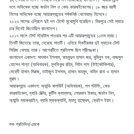
দলে অভিষেক হচ্ছে জর্ডান নিল ও কেড কারমাইকেলের। ১৯ বছর বয়সী
নিলের অভিষেক হচ্ছে আয়ারল্যান্ডের সর্বকনিষ্ঠ খেলোয়াড় হিসেবে।
২০২৩ সালের এপ্রিলে দুই দল টেস্টে মুখোমুখি হয়েছিল। মিরপুরে সেই ম্যাচে
চার দিনেই জিতেছিল বাংলাদেশ।
২০১৭ সালে টেস্ট স্ট্যাটাস পাওয়ার পর এটি আয়ারল্যান্ডের ১১তম ম্যাচ।
তিনটি জিতেছে তারা, হেরেছে সাতটি। এনিয়ে দ্বিতীয়বার দুই ম্যাচের টেস্ট
সিরিজ খেলছে তারা। আগেরটিতে প্রতিপক্ষ ছিল শ্রীলঙ্কা।
বাংলাদেশ একাদশ: সাদমান ইসলাম, মাহমুদুল হাসান জয়, মুমিনুল হক, নাজমুল
হোসেন শান্ত (অধিনায়ক), মুশফিকুর রহিম, লিটন দাস (উইকেটকিপার),
মেহেদী হাসান মিরাজ, তাইজুল ইসলাম, হাসান মাহমুদ, নাহিদ রানা ও হাসান
মুরাদ।
আয়ারল্যান্ড একাদশ: অ্যান্ডি বালবির্নি (অধিনায়ক), পল স্টার্লিং, কেড
কারমাইকেল, হ্যারি টেক্টর, কুর্টিস ক্যাম্ফার, লোরকান টাকার, জর্ডান নিল,
অ্যান্ডি ম্যাকব্রাইন, ব্যারি ম্যাকক্যার্থি, ম্যাথু হাম্ফ্রেস, ক্রেইগ ইয়াং।
শুভ প্রতিদিন/এমকে