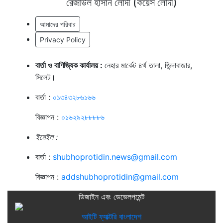
রেজাউল হাসান লোদী (কয়েস লোদী)
আমাদের পরিবার
Privacy Policy
বার্তা ও বাণিজ্যিক কার্যালয় :
নেহার মার্কেট ৪র্থ তালা, জিন্দাবাজার,
সিলেট।
বার্তা :
০১৩৪৩২৮৬১৬৬
বিজ্ঞাপন :
০১৬২৯২৮৮৮৮৬
ইমেইল :
বার্তা :
shubhoprotidin.news@gmail.com
বিজ্ঞাপন :
addshubhoprotidin@gmail.com
ডিজাইন এবং ডেভেলপমেন্ট
আইটি ফ্যাক্টরি বাংলাদেশ