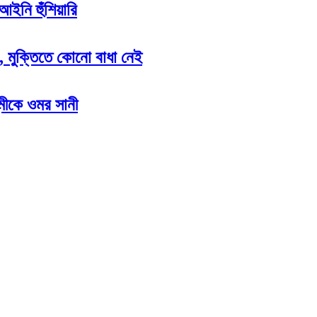
আইনি হুঁশিয়ারি
ন, মুক্তিতে কোনো বাধা নেই
মীকে ওমর সানী