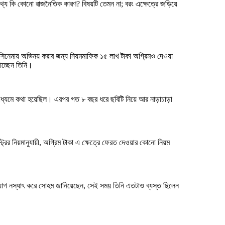
েপথ্যে কি কোনো রাজনৈতিক কারণ? বিষয়টি তেমন না; বরং এক্ষেত্রে জড়িয়ে
এ সিনেমায় অভিনয় করার জন্য নিয়মমাফিক ১৫ লাখ টাকা অগ্রিমও দেওয়া
াচ্ছেন তিনি।
ধ্যমে কথা হয়েছিল। এরপর গত ৮ বছর ধরে ছবিটি নিয়ে আর নাড়াচাড়া
ির নিয়মানুযায়ী, অগ্রিম টাকা এ ক্ষেত্রে ফেরত দেওয়ার কোনো নিয়ম
াগ নস্যাৎ করে সোহম জানিয়েছেন, সেই সময় তিনি এতটাও ব্যস্ত ছিলেন