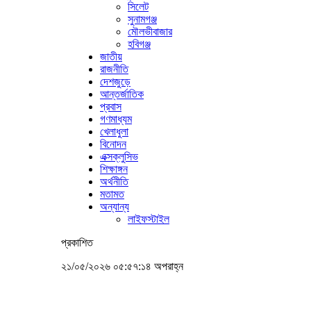
সিলেট
সুনামগঞ্জ
মৌলভীবাজার
হবিগঞ্জ
জাতীয়
রাজনীতি
দেশজুড়ে
আন্তর্জাতিক
প্রবাস
গণমাধ্যম
খেলাধুলা
বিনোদন
এক্সক্লুসিভ
শিক্ষাঙ্গন
অর্থনীতি
মতামত
অন্যান্য
লাইফস্টাইল
প্রকাশিত
২১/০৫/২০২৬ ০৫:৫৭:১৪ অপরাহ্ন