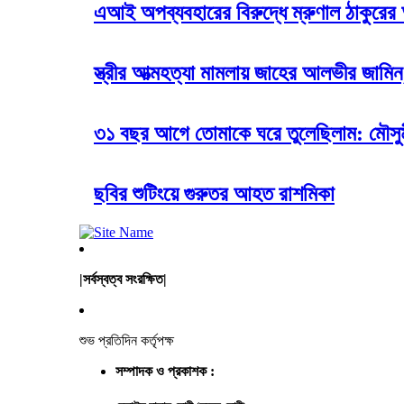
এআই অপব্যবহারের বিরুদ্ধে ম্রুণাল ঠাকুরের 
স্ত্রীর আত্মহত্যা মামলায় জাহের আলভীর জামি
৩১ বছর আগে তোমাকে ঘরে তুলেছিলাম: মৌসু
ছবির শুটিংয়ে গুরুতর আহত রাশমিকা
|সর্বস্বত্ব সংরক্ষিত|
শুভ প্রতিদিন কর্তৃপক্ষ
সম্পাদক ও প্রকাশক :