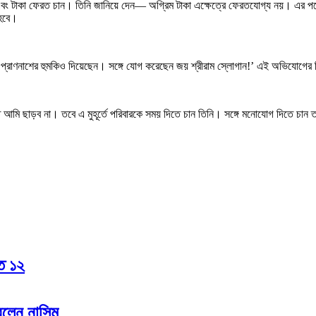
টাকা ফেরত চান। তিনি জানিয়ে দেন— অগ্রিম টাকা এক্ষেত্রে ফেরতযোগ্য নয়। এর পরেই
 হবে।
প্রাণনাশের হুমকিও দিয়েছেন। সঙ্গে যোগ করেছেন জয় শ্রীরাম স্লোগান!’ এই অভিযোগে
তি আমি ছাড়ব না। তবে এ মুহূর্তে পরিবারকে সময় দিতে চান তিনি। সঙ্গে মনোযোগ দিতে চ
হত ১২
রলেন নাসিম