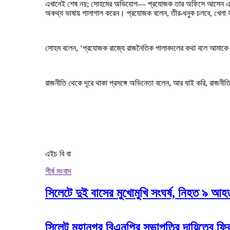
এখানেই শেষ নয়; সোহমের অভিযোগ— প্রযোজক তার অফিসে আসেন এবং 
অকথ্য ভাষায় গালাগাল করেন। প্রযোজক বলেন, তীর-ধনুক চলবে, খেলা
সোহম বলেন, ‘প্রযোজক রাজ্যে রাজনৈতিক পালাবদলের কথা বলে আমাকে 
রাজনীতি থেকে দূরে থাকা প্রসঙ্গে অভিনেতা বলেন, আর যাই করি, রাজনী
এইচ বি বা
শীর্ষ সংবাদ
সিলেটে দুই বাসের মুখোমুখি সংঘর্ষ, নিহত ৯ আ
সিলেট মহানগর বিএনপির সভাপতির দায়িত্বে ফি