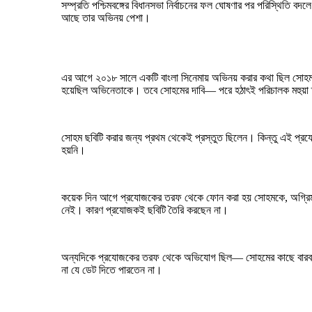
সম্প্রতি পশ্চিমবঙ্গের বিধানসভা নির্বাচনের ফল ঘোষণার পর পরিস্থিতি ব
আছে তার অভিনয় পেশা।
এর আগে ২০১৮ সালে একটি বাংলা সিনেমায় অভিনয় করার কথা ছিল সোহম চ
হয়েছিল অভিনেতাকে। তবে সোহমের দাবি— পরে হঠাৎই পরিচালক মহুয়া তাকে
সোহম ছবিটি করার জন্য প্রথম থেকেই প্রস্তুত ছিলেন। কিন্তু এই প্
হয়নি।
কয়েক দিন আগে প্রযোজকের তরফ থেকে ফোন করা হয় সোহমকে, অগ্রিম ১৫
নেই। কারণ প্রযোজকই ছবিটি তৈরি করছেন না।
অন্যদিকে প্রযোজকের তরফ থেকে অভিযোগ ছিল— সোহমের কাছে বারবার
না যে ডেট দিতে পারতেন না।