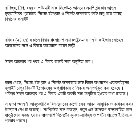
বাণিজ্য, শিল্প, বস্ত্র ও পাটমন্ত্রী এবং সিলেট-১ আসনের এমপি খন্দকার আব্দুল
মুক্তাদিরের প্রচেষ্টায় সিলেট-চট্টগ্রাম ও সিলেট-কক্সবাজার রুটে চালু হতে যাচ্ছে
বিমানের ফ্লাইট।
রবিবার (২৪ মে) সকালে বিমান বাংলাদেশ এয়ারলাইন্স-এর এমডি কাইজার সোহেল
আহমেদের সঙ্গে এ বিষয়ে আলোচনা করেন মন্ত্রী।
ঈদুল আজহার পর পরই এ বিষয়ে জরুরি সভা অনুষ্ঠিত হবে।
জানা গেছে, সিলেট-চট্টগ্রাম ও সিলেট-কক্সবাজার রুটে বিমান বাংলাদেশ এয়ারলাইন্সের
ফ্লাইট চালুর বিষয়টি ইতোমধ্যে অগ্রাধিকার তালিকায় অন্তর্ভুক্ত করা হয়েছে।
পবিত্র ঈদুল আজহার পর এ বিষয়ে একটি জরুরি সভা অনুষ্ঠিত হওয়ার কথা রয়েছে।
এ ছাড়া ওসমানী আন্তর্জাতিক বিমানবন্দরের কার্গো সেবা আরও আধুনিক ও কার্যকর করার
উদ্যোগ নেওয়া হয়েছে। সংশ্লিষ্টরা মনে করছেন, নতুন এই উদ্যোগ বাস্তবায়িত হলে
যাত্রীসেবা সহজ হওয়ার পাশাপাশি সিলেটের ব্যবসা-বাণিজ্য ও পর্যটন খাতেও ইতিবাচক
প্রভাব পড়বে।