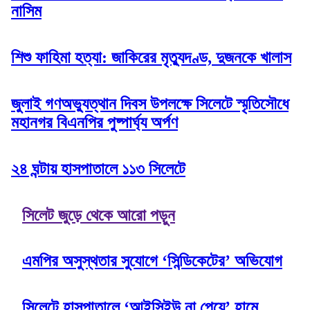
নাসিম
শিশু ফাহিমা হত্যা: জাকিরের মৃত্যুদণ্ড, দুজনকে খালাস
জুলাই গণঅভ্যুত্থান দিবস উপলক্ষে সিলেটে স্মৃতিসৌধে
মহানগর বিএনপির পুষ্পার্ঘ্য অর্পণ
২৪ ঘন্টায় হাসপাতালে ১১৩ সিলেটে
সিলেট জুড়ে থেকে আরো পড়ুন
এমপির অসুস্থতার সুযোগে ‘সিন্ডিকেটের’ অভিযোগ
সিলেটে হাসপাতালে ‘আইসিইউ না পেয়ে’ হামে