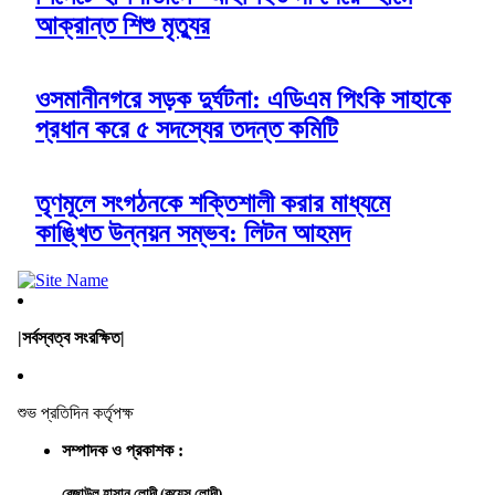
আক্রান্ত শিশু মৃত্যুর
ওসমানীনগরে সড়ক দুর্ঘটনা: এডিএম পিংকি সাহাকে
প্রধান করে ৫ সদস্যের তদন্ত কমিটি
তৃণমূলে সংগঠনকে শক্তিশালী করার মাধ্যমে
কাঙ্খিত উন্নয়ন সম্ভব: লিটন আহমদ
|সর্বস্বত্ব সংরক্ষিত|
শুভ প্রতিদিন কর্তৃপক্ষ
সম্পাদক ও প্রকাশক :
রেজাউল হাসান লোদী (কয়েস লোদী)