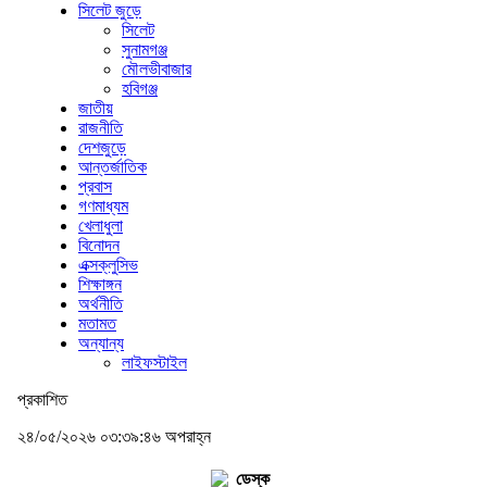
সিলেট জুড়ে
সিলেট
সুনামগঞ্জ
মৌলভীবাজার
হবিগঞ্জ
জাতীয়
রাজনীতি
দেশজুড়ে
আন্তর্জাতিক
প্রবাস
গণমাধ্যম
খেলাধুলা
বিনোদন
এক্সক্লুসিভ
শিক্ষাঙ্গন
অর্থনীতি
মতামত
অন্যান্য
লাইফস্টাইল
প্রকাশিত
২৪/০৫/২০২৬ ০৩:৩৯:৪৬ অপরাহ্ন