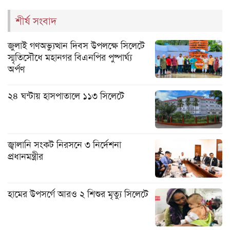
শীর্ষ সংবাদ
জুলাই গণঅভ্যুত্থান দিবস উপলক্ষে সিলেটে
স্মৃতিসৌধে মহানগর বিএনপির পুষ্পার্ঘ্য
অর্পণ
২৪ ঘন্টায় হাসপাতালে ১১৩ সিলেটে
জ্বালানি সংকট নিরসনে ৩ নির্দেশনা
প্রধানমন্ত্রীর
হামের উপসর্গে আরও ২ শিশুর মৃত্যু সিলেটে