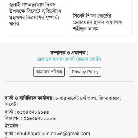
জুলাই গণঅভ্যুত্থান দিবস
উপলক্ষে সিলেটে স্মৃতিসৌধে
সিলেট শিক্ষা বোর্ডের
মহানগর বিএনপির পুষ্পার্ঘ্য
চেয়ারম্যান হলেন অধ্যাপক
অর্পণ
শহীদুল আলম
সম্পাদক ও প্রকাশক :
রেজাউল হাসান লোদী (কয়েস লোদী)
আমাদের পরিবার
Privacy Policy
বার্তা ও বাণিজ্যিক কার্যালয় :
নেহার মার্কেট ৪র্থ তালা, জিন্দাবাজার,
সিলেট।
বার্তা :
০১৩৪৩২৮৬১৬৬
বিজ্ঞাপন :
০১৬২৯২৮৮৮৮৬
ইমেইল :
বার্তা :
shubhoprotidin.news@gmail.com