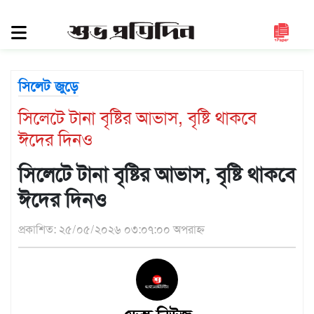
সিলেট
জুড়ে
সিলেট
সিলেট জুড়ে
সুনামগঞ্জ
সিলেটে টানা বৃষ্টির আভাস, বৃষ্টি থাকবে
মৌলভীবাজার
ঈদের দিনও
হবিগঞ্জ
জাতীয়
সিলেটে টানা বৃষ্টির আভাস, বৃষ্টি থাকবে
রাজনীতি
ঈদের দিনও
দেশজুড়ে
প্রকাশিত: ২৫/০৫/২০২৬ ০৩:০৭:০০ অপরাহ্ন
আন্তর্জাতিক
প্রবাস
গণমাধ্যম