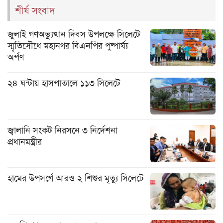
শীর্ষ সংবাদ
জুলাই গণঅভ্যুত্থান দিবস উপলক্ষে সিলেটে
স্মৃতিসৌধে মহানগর বিএনপির পুষ্পার্ঘ্য
অর্পণ
২৪ ঘন্টায় হাসপাতালে ১১৩ সিলেটে
জ্বালানি সংকট নিরসনে ৩ নির্দেশনা
প্রধানমন্ত্রীর
হামের উপসর্গে আরও ২ শিশুর মৃত্যু সিলেটে