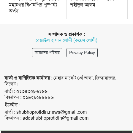
মহানগর বিএনপির পুষ্পার্ঘ্য
শহীদুল আলম
অর্পণ
সম্পাদক ও প্রকাশক :
রেজাউল হাসান লোদী (কয়েস লোদী)
আমাদের পরিবার
Privacy Policy
বার্তা ও বাণিজ্যিক কার্যালয় :
নেহার মার্কেট ৪র্থ তালা, জিন্দাবাজার,
সিলেট।
বার্তা :
০১৩৪৩২৮৬১৬৬
বিজ্ঞাপন :
০১৬২৯২৮৮৮৮৬
ইমেইল :
বার্তা :
shubhoprotidin.news@gmail.com
বিজ্ঞাপন :
addshubhoprotidin@gmail.com