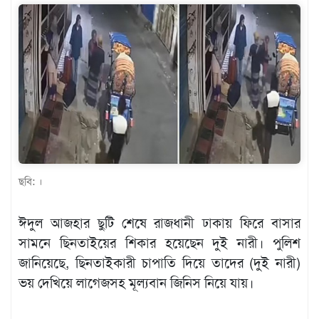
খেলাধুলা
বিনোদন
এক্সক্লুসিভ
শিক্ষাঙ্গন
অর্থনীতি
মতামত
ছবি: ।
অন্যান্য
লাইফস্টাইল
ঈদুল আজহার ছুটি শেষে রাজধানী ঢাকায় ফিরে বাসার
সামনে ছিনতাইয়ের শিকার হয়েছেন দুই নারী। পুলিশ
জানিয়েছে, ছিনতাইকারী চাপাতি দিয়ে তাদের (দুই নারী)
ভয় দেখিয়ে লাগেজসহ মূল্যবান জিনিস নিয়ে যায়।