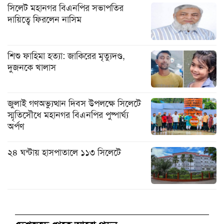
সিলেট মহানগর বিএনপির সভাপতির
দায়িত্বে ফিরলেন নাসিম
শিশু ফাহিমা হত্যা: জাকিরের মৃত্যুদণ্ড,
দুজনকে খালাস
জুলাই গণঅভ্যুত্থান দিবস উপলক্ষে সিলেটে
স্মৃতিসৌধে মহানগর বিএনপির পুষ্পার্ঘ্য
অর্পণ
২৪ ঘন্টায় হাসপাতালে ১১৩ সিলেটে