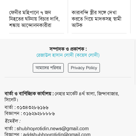
ফেনীর মহিপালে ৭ জন
কারাবন্দি স্ত্রীর সঙ্গে দেখা
নিহতের ঘটনায় বিচার দাবি,
করতে গিয়ে মাদকসহ স্বামী
শঙ্কায় আন্দোলনকারীরা
আটক
সম্পাদক ও প্রকাশক :
রেজাউল হাসান লোদী (কয়েস লোদী)
আমাদের পরিবার
Privacy Policy
বার্তা ও বাণিজ্যিক কার্যালয় :
নেহার মার্কেট ৪র্থ তালা, জিন্দাবাজার,
সিলেট।
বার্তা :
০১৩৪৩২৮৬১৬৬
বিজ্ঞাপন :
০১৬২৯২৮৮৮৮৬
ইমেইল :
বার্তা :
shubhoprotidin.news@gmail.com
বিজ্ঞাপন :
addshubhoprotidin@gmail.com