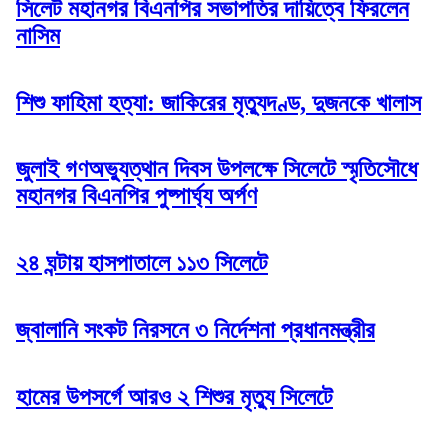
সিলেট মহানগর বিএনপির সভাপতির দায়িত্বে ফিরলেন
নাসিম
শিশু ফাহিমা হত্যা: জাকিরের মৃত্যুদণ্ড, দুজনকে খালাস
জুলাই গণঅভ্যুত্থান দিবস উপলক্ষে সিলেটে স্মৃতিসৌধে
মহানগর বিএনপির পুষ্পার্ঘ্য অর্পণ
২৪ ঘন্টায় হাসপাতালে ১১৩ সিলেটে
জ্বালানি সংকট নিরসনে ৩ নির্দেশনা প্রধানমন্ত্রীর
হামের উপসর্গে আরও ২ শিশুর মৃত্যু সিলেটে