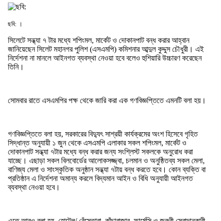
ছবি: ।
সিলেটে সন্ধ্যা ৭ টার মধ্যে শপিংমল, মার্কেট ও দোকানপাট বন্ধ করার আহ্বান
জানিয়েছেন সিলেট মহানগর পুলিশ (এসএমপি) কমিশনার আব্দুল কুদ্দুস চৌধুরী। এই
নির্দেশনা না মানলে আইনগত ব্যবস্থা নেওয়া হবে বলেও হুশিয়ারি উচ্চারণ করেছেন
তিনি।
সোমবার রাতে এসএমপির পক্ষ থেকে জারি করা এক গণবিজ্ঞপ্তিতে এমনটি বলা হয়।
গণবিজ্ঞপ্তিতে বলা হয়, সরকারের বিদ্যুৎ সাশ্রয়ী কার্যক্রমের অংশ হিসেবে গৃহিত
সিদ্ধান্ত অনুযায়ী ১ জুন থেকে এসএমপি এলাকার সকল শপিংমল, মার্কেট ও
দোকানপাট সন্ধ্যা ৭টার মধ্যে বন্ধ করার জন্য সংশ্লিস্ট সকলকে অনুরোধ করা
যাচ্ছে। এছাড়া সকল বিলবোর্ডের আলোকসজ্জ্বা, চলমান ও অনুষ্ঠিতব্য সকল মেলা,
বাণিজ্য মেলা ও সাংস্কৃতিক অনুষ্ঠান সন্ধ্যা ৭টায় বন্ধ করতে হবে। কোন ব্যক্তি বা
প্রতিষ্ঠান এ নির্দেশনা অমান্য করলে বিদ্যমান আইন ও বিধি অনুযায়ী আইনগত
ব্যবস্থা নেওয়া হবে।
এতে আরও বলা হয়, হোটেল/ রেঁস্তোরা, কাঁচাবাজার, ফার্মেসি ও জরুরী সেবাদানকারী