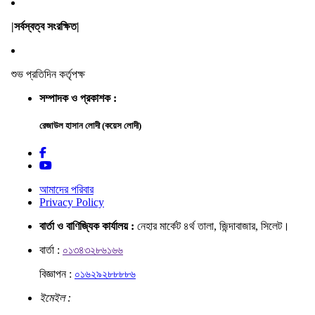
|সর্বস্বত্ব সংরক্ষিত|
শুভ প্রতিদিন কর্তৃপক্ষ
সম্পাদক ও প্রকাশক :
রেজাউল হাসান লোদী (কয়েস লোদী)
আমাদের পরিবার
Privacy Policy
বার্তা ও বাণিজ্যিক কার্যালয় :
নেহার মার্কেট ৪র্থ তালা, জিন্দাবাজার, সিলেট।
বার্তা :
০১৩৪৩২৮৬১৬৬
বিজ্ঞাপন :
০১৬২৯২৮৮৮৮৬
ইমেইল :