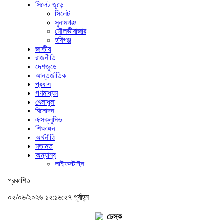
সিলেট জুড়ে
সিলেট
সুনামগঞ্জ
মৌলভীবাজার
হবিগঞ্জ
জাতীয়
রাজনীতি
দেশজুড়ে
আন্তর্জাতিক
প্রবাস
গণমাধ্যম
খেলাধুলা
বিনোদন
এক্সক্লুসিভ
শিক্ষাঙ্গন
অর্থনীতি
মতামত
অন্যান্য
লাইফস্টাইল
প্রকাশিত
০২/০৬/২০২৬ ১২:১৬:২৭ পূর্বাহ্ন