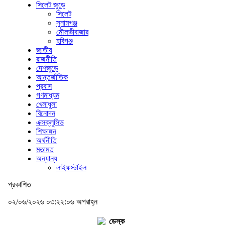
সিলেট জুড়ে
সিলেট
সুনামগঞ্জ
মৌলভীবাজার
হবিগঞ্জ
জাতীয়
রাজনীতি
দেশজুড়ে
আন্তর্জাতিক
প্রবাস
গণমাধ্যম
খেলাধুলা
বিনোদন
এক্সক্লুসিভ
শিক্ষাঙ্গন
অর্থনীতি
মতামত
অন্যান্য
লাইফস্টাইল
প্রকাশিত
০২/০৬/২০২৬ ০৩:২২:০৬ অপরাহ্ন