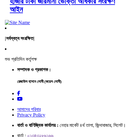
হাজার টাকা জরিমানা ভোক্তা অধিকার সংরক্ষণ
আইন
|সর্বস্বত্ব সংরক্ষিত|
শুভ প্রতিদিন কর্তৃপক্ষ
সম্পাদক ও প্রকাশক :
রেজাউল হাসান লোদী (কয়েস লোদী)
আমাদের পরিবার
Privacy Policy
বার্তা ও বাণিজ্যিক কার্যালয় :
নেহার মার্কেট ৪র্থ তালা, জিন্দাবাজার, সিলেট।
বার্তা :
০১৩৪৩২৮৬১৬৬