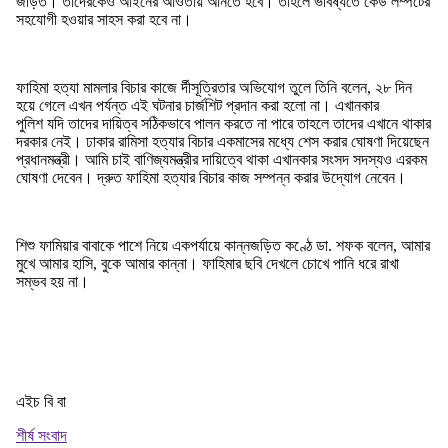
জড়িত। তাদেরকেও আইনের আওতায় আনতে হবে। তাহলে ভবিষ্যতে কেউ লম্পটের
সহযোগী হওয়ার সাহস করা হবে না।
ফাহিমা হত্যা মামলার বিচার কাজে র্দীসূত্রিতার অভিযোগ তুলে তিনি বলেন, ২৮ দিন
হয়ে গেলে এখন পর্যন্ত এই ঘটনার চার্জশিট প্রদান করা হলো না। এখানকার
পুলিশ যদি তাদের দায়িত্ব সঠিকভাবে পালন করতে না পারে তাহলে তাদের এখানে থাকার
দরকার নেই। ঢাকার রামিসা হত্যার বিচার একমাসের মধ্যে শেস করার ঘোষণা দিয়েছেন
প্রধানমন্ত্রী। আমি চাই বাণিজ্যমন্ত্রীর দায়িত্বে থাকা এখানকার সংসদ সদস্যও এরকম
ঘোষণা দেবেন। দ্রুত ফাহিমা হত্যার বিচার কাজ সম্পন্ন করার উদ্যোগ নেবেন।
শিশু ফামিয়ার বাবাকে পাশে নিয়ে একপর্যায়ে কান্নজড়িত কণ্ঠে ডা. শফক বলেন, আমার
মুখে আমার হাসি, বুকে আমার কান্না। ফাহিমার ছবি দেখলে চোখে পানি ধরে রাখা
সম্ভব হয় না।
এইচ বি বা
শীর্ষ সংবাদ