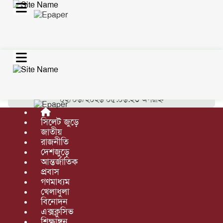
সিলেট
জুড়ে
সিলেট
প্রকাশিত
সুনামগঞ্জ
০২/০৬/২০২৬ ০৫:০৬:২৩ অপরাহ্ন
মৌলভীবাজার
হবিগঞ্জ
সিলেট জুড়ে
জাতীয়
জাতীয়
রাজনীতি
দেশজুড়ে
রাজনীতি
আন্তর্জাতিক
ডেস্ক নিউজ
প্রবাস
দেশজুড়ে
গণমাধ্যম
খেলাধুলা
আন্তর্জাতিক
বিনোদন
প্রবাস
এক্সক্লুসিভ
শিক্ষাঙ্গন