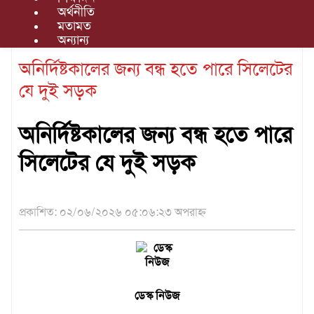
গণমাধ্যম
অর্থনীতি
সিলেট জুড়ে
মতামত
খেলাধুলা
অন্যান্য
বিনোদন
অনির্দিষ্টকালের জন্য বন্ধ হতে পারে সিলেটের
যে দুই সড়ক
এক্সক্লুসিভ
শিক্ষাঙ্গন
অনির্দিষ্টকালের জন্য বন্ধ হতে পারে
অর্থনীতি
সিলেটের যে দুই সড়ক
মতামত
অন্যান্য
প্রকাশিত: ০২/০৬/২০২৬ ০৫:০৬:২৩ অপরাহ্ন
লাইফস্টাইল
ডেস্ক নিউজ