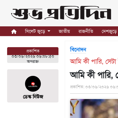
সিলেট
জুড়ে
সিলেট জুড়ে
জাতীয়
রাজনীতি
দেশজুড়ে
সিলেট
সুনামগঞ্জ
বিনোদন
প্রকাশিত
মৌলভীবাজার
০৩/০৬/২০২৬ ০৬:০৮:৫০
আমি কী পারি, সেটা ইন
হবিগঞ্জ
অপরাহ্ন
জাতীয়
আমি কী পারি, স
রাজনীতি
প্রকাশিত: ০৩/০৬/২০২৬ ০৬:০
দেশজুড়ে
ডেস্ক নিউজ
আন্তর্জাতিক
প্রবাস