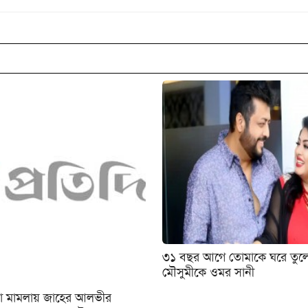
৩১ বছর আগে তোমাকে ঘরে তুলে
মৌসুমীকে ওমর সানী
হত্যা মামলায় জাহের আলভীর