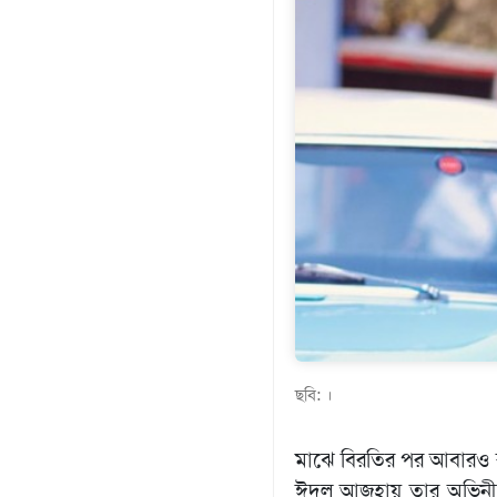
গণমাধ্যম
খেলাধুলা
বিনোদন
এক্সক্লুসিভ
শিক্ষাঙ্গন
অর্থনীতি
মতামত
অন্যান্য
লাইফস্টাইল
ছবি: ।
মাঝে বিরতির পর আবারও র
ঈদুল আজহায় তার অভিনীত ‘