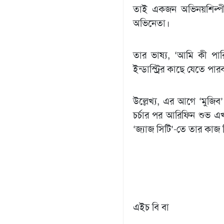
তাই একজন অভিনয়শিল্পী
অভিনেতা।
তার ভাষ্য, ‘আমি কী পারি
ইন্ডাস্ট্রির কাছে যেতে পার
উল্লেখ্য, এর আগে ‘মুজি
চর্চার পর আরিফিন শুভ এখন
‘জ্যাজ সিটি’-তে তার ক
এইচ বি বা