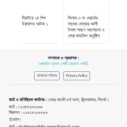
দিরাইয়ে ২৪ পিস
সিলাম ৩ নং ওয়ার্ডের
ইয়াবাসহ আটক ১
সাবেক মেম্বার আলী
ইমাম স্মরণে আলোচনা ও
দোয়া মাহফিল অনুষ্ঠিত
সম্পাদক ও প্রকাশক :
রেজাউল হাসান লোদী (কয়েস লোদী)
আমাদের পরিবার
Privacy Policy
বার্তা ও বাণিজ্যিক কার্যালয় :
নেহার মার্কেট ৪র্থ তালা, জিন্দাবাজার, সিলেট।
বার্তা :
০১৩৪৩২৮৬১৬৬
বিজ্ঞাপন :
০১৬২৯২৮৮৮৮৬
ইমেইল :