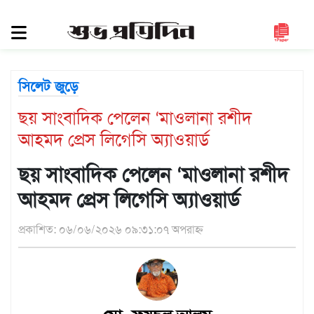
সিলেট
জুড়ে
সিলেট
সিলেট জুড়ে
সুনামগঞ্জ
ছয় সাংবাদিক পেলেন ‘মাওলানা রশীদ
মৌলভীবাজার
আহমদ প্রেস লিগেসি অ্যাওয়ার্ড
হবিগঞ্জ
জাতীয়
ছয় সাংবাদিক পেলেন ‘মাওলানা রশীদ
রাজনীতি
আহমদ প্রেস লিগেসি অ্যাওয়ার্ড
দেশজুড়ে
প্রকাশিত: ০৬/০৬/২০২৬ ০৯:৩১:০৭ অপরাহ্ন
আন্তর্জাতিক
প্রবাস
গণমাধ্যম