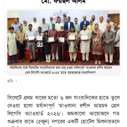
মো. ফয়ছল আলম
খেলাধুলা
বিনোদন
এক্সক্লুসিভ
শিক্ষাঙ্গন
অর্থনীতি
মতামত
অন্যান্য
ছবি: ।
লাইফস্টাইল
সিলেটে প্রথম বারের মতো ৬ জন সাংবাদিকের হাতে তুলে
দেওয়া হলো মর্যাদাপূর্ণ ‘মাওলানা রশীদ আহমদ প্রেস
লিগেসি অ্যাওয়ার্ড ২০২৬’। জমকালো আয়োজনে গত
শুক্রবার রাতে (৫জুন) নগরের একটি হোটেল মিলনায়তনে