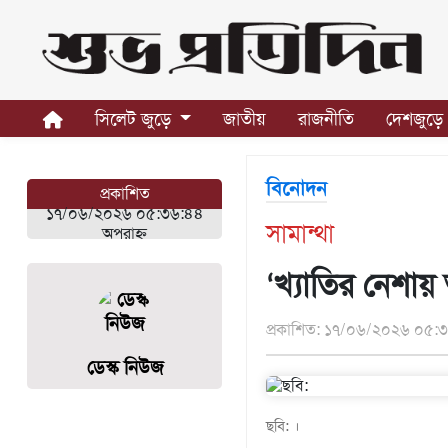
সিলেট
জুড়ে
সিলেট জুড়ে
জাতীয়
রাজনীতি
দেশজুড়ে
সিলেট
সুনামগঞ্জ
বিনোদন
প্রকাশিত
মৌলভীবাজার
১৭/০৬/২০২৬ ০৫:৩৬:৪৪
সামান্থা
হবিগঞ্জ
অপরাহ্ন
জাতীয়
‘খ্যাতির নেশায়
রাজনীতি
প্রকাশিত: ১৭/০৬/২০২৬ ০৫:৩
দেশজুড়ে
ডেস্ক নিউজ
আন্তর্জাতিক
প্রবাস
ছবি: ।