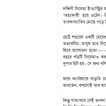
গণমাধ্যম
দক্ষিণী সিনেমা ইন্ডাস্ট্র
খেলাধুলা
‘অহংকারী’ হয়ে ওঠেন। ন
তারকাখ্যাতির মোহে পড়ে 
বিনোদন
এক্সক্লুসিভ
ছোট্ট শহরের একটি মেয়ের
শিক্ষাঙ্গন
অভাবনীয়। মানুষ তার সিন
অর্থনীতি
ঘিরে আলোচনা হতো।— এসব
বছরে পাঁচটি সিনেমাও কর
মতামত
সুপার হিট হয়। সে জন্য বল
অন্যান্য
লাইফস্টাইল
ফলে ক্যারিয়ারে বাড়তি 
ভাবতেন, কখনোই আর খ্যা
কিন্তু সামান্থার সেই ভা