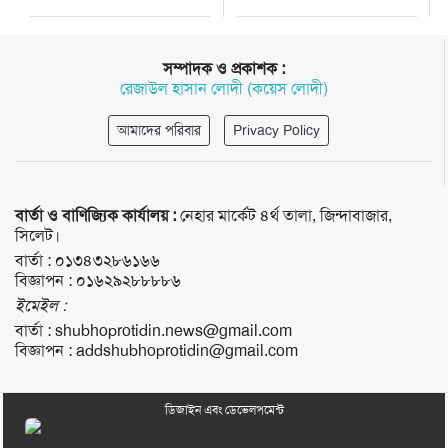
সম্পাদক ও প্রকাশক :
রেজাউল হাসান লোদী (কয়েস লোদী)
আমাদের পরিবার
Privacy Policy
বার্তা ও বাণিজ্যিক কার্যালয় :
নেহার মার্কেট ৪র্থ তালা, জিন্দাবাজার,
সিলেট।
বার্তা :
০১৩৪৩২৮৬১৬৬
বিজ্ঞাপন :
০১৬২৯২৮৮৮৮৬
ইমেইল :
বার্তা :
shubhoprotidin.news@gmail.com
বিজ্ঞাপন :
addshubhoprotidin@gmail.com
ডিজাইন এবং ডেভেলপমেন্ট