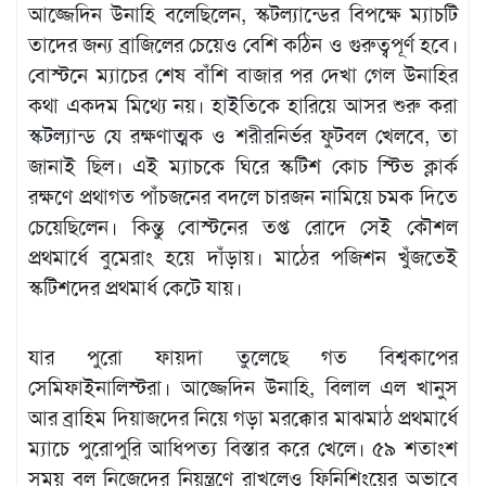
আজ্জেদিন উনাহি বলেছিলেন, স্কটল্যান্ডের বিপক্ষে ম্যাচটি
তাদের জন্য ব্রাজিলের চেয়েও বেশি কঠিন ও গুরুত্বপূর্ণ হবে।
বোস্টনে ম্যাচের শেষ বাঁশি বাজার পর দেখা গেল উনাহির
কথা একদম মিথ্যে নয়। হাইতিকে হারিয়ে আসর শুরু করা
স্কটল্যান্ড যে রক্ষণাত্মক ও শরীরনির্ভর ফুটবল খেলবে, তা
জানাই ছিল। এই ম্যাচকে ঘিরে স্কটিশ কোচ স্টিভ ক্লার্ক
রক্ষণে প্রথাগত পাঁচজনের বদলে চারজন নামিয়ে চমক দিতে
চেয়েছিলেন। কিন্তু বোস্টনের তপ্ত রোদে সেই কৌশল
প্রথমার্ধে বুমেরাং হয়ে দাঁড়ায়। মাঠের পজিশন খুঁজতেই
স্কটিশদের প্রথমার্ধ কেটে যায়।
যার পুরো ফায়দা তুলেছে গত বিশ্বকাপের
সেমিফাইনালিস্টরা। আজ্জেদিন উনাহি, বিলাল এল খানুস
আর ব্রাহিম দিয়াজদের নিয়ে গড়া মরক্কোর মাঝমাঠ প্রথমার্ধে
ম্যাচে পুরোপুরি আধিপত্য বিস্তার করে খেলে। ৫৯ শতাংশ
সময় বল নিজেদের নিয়ন্ত্রণে রাখলেও ফিনিশিংয়ের অভাবে