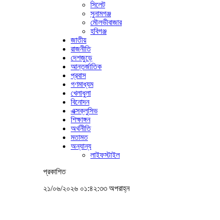
সিলেট
সুনামগঞ্জ
মৌলভীবাজার
হবিগঞ্জ
জাতীয়
রাজনীতি
দেশজুড়ে
আন্তর্জাতিক
প্রবাস
গণমাধ্যম
খেলাধুলা
বিনোদন
এক্সক্লুসিভ
শিক্ষাঙ্গন
অর্থনীতি
মতামত
অন্যান্য
লাইফস্টাইল
প্রকাশিত
২১/০৬/২০২৬ ০১:৪২:৩৩ অপরাহ্ন