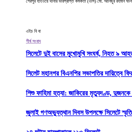
শেরপুর হাইওয়ে থানার ভারপ্রাপ্ত কর্মকর্তা (ওসি) মো. আনিছুর রহমান 
এইচ বি বা
শীর্ষ সংবাদ
সিলেটে দুই বাসের মুখোমুখি সংঘর্ষ, নিহত ৯ আ
সিলেট মহানগর বিএনপির সভাপতির দায়িত্বে ফি
শিশু ফাহিমা হত্যা: জাকিরের মৃত্যুদণ্ড, দুজনকে
জুলাই গণঅভ্যুত্থান দিবস উপলক্ষে সিলেটে স্মৃতি