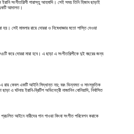
রানি সংগীতশিল্পী পারাস্তু আহমাদি। সেই সময় তিনি হিজাব ছাড়াই
ের একটি আদালত।
া হয়। সেই মামলার রায়ে দোররা ও নিষেধাজ্ঞার মতো শাস্তি দেওয়া
টি করে দোররা মারা হবে। এ ছাড়া এ সংগীতশিল্পীকে দুই বছরের জন্য
ন— এ রায় কেবল একটি আইনি সিদ্ধান্ত নয়; বরং ভিন্নমত ও সাংস্কৃতিক
াড়া এ ঘটনায় ইরানি-ব্রিটিশ অভিনেত্রী নাজানিন বোনিয়াদি, নির্বাসিত
ের প্রচলিত আইনে নারীদের গান গাওয়া কিংবা সংগীত পরিবেশন করাকে