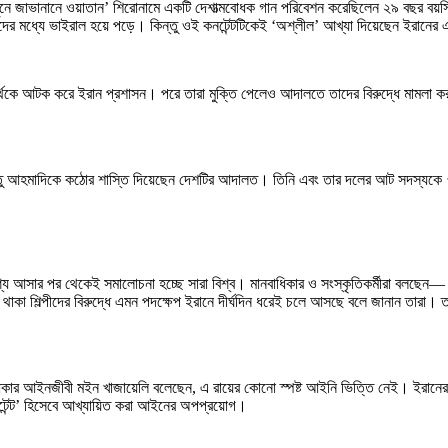
 জাভানানে ওয়াতান’ শিরোনামে একটি দেশাত্মবোধক গান পরিবেশন করেছিলেন ২৯ বছর বয়সি ই
েনদের মধ্যে ভাইরাল হয়ে পড়ে। কিন্তু ওই কনটেন্টটিকেই ‘অশ্লীল’ আখ্যা দিয়েছেন ইরান
র্থকে আটক করে ইরান প্রশাসন। পরে তারা মুক্তি পেলেও আদালতে তাদের বিরুদ্ধে মামলা কর
তু আহমাদিকে কঠোর শাস্তি দিয়েছেন দেশটির আদালত। তিনি এবং তার দলের আট সদস্যকে ৭৪
কাশ্যে আসার পর থেকেই সমালোচনা হচ্ছে সারা বিশ্ব। মানবাধিকার ও সংস্কৃতিকর্মীরা বলছে
 শিল্পীদের বিরুদ্ধে এমন পদক্ষেপ ইরানে দীর্ঘদিন ধরেই চলে আসছে বলে জানান তারা। তা ছ
নবাধিকার আইনজীবী মইন খাজায়েলি বলেছেন, এ রায়ের কোনো স্পষ্ট আইনি ভিত্তি নেই। ইরান
টেন্ট’ হিসেবে আখ্যায়িত করা আইনের অপপ্রয়োগ।