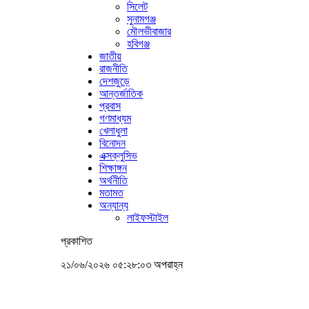
সিলেট
সুনামগঞ্জ
মৌলভীবাজার
হবিগঞ্জ
জাতীয়
রাজনীতি
দেশজুড়ে
আন্তর্জাতিক
প্রবাস
গণমাধ্যম
খেলাধুলা
বিনোদন
এক্সক্লুসিভ
শিক্ষাঙ্গন
অর্থনীতি
মতামত
অন্যান্য
লাইফস্টাইল
প্রকাশিত
২১/০৬/২০২৬ ০৫:২৮:০৩ অপরাহ্ন