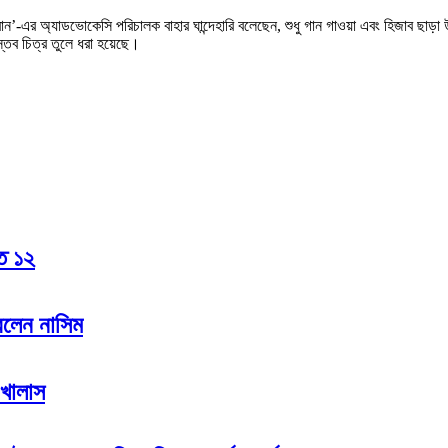
 ইরান’-এর অ্যাডভোকেসি পরিচালক বাহার ঘান্দেহারি বলেছেন, শুধু গান গাওয়া এবং হিজাব ছা
্তব চিত্র তুলে ধরা হয়েছে।
হত ১২
রলেন নাসিম
 খালাস