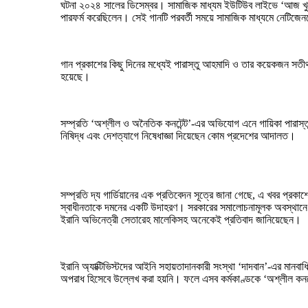
ঘটনা ২০২৪ সালের ডিসেম্বর। সামাজিক মাধ্যম ইউটিউব লাইভে ‘আজ খুনে
পারফর্ম করেছিলেন। সেই গানটি পরবর্তী সময়ে সামাজিক মাধ্যমে নেটিজ
গান প্রকাশের কিছু দিনের মধ্যেই পারাস্তু আহমাদি ও তার কয়েকজন সতী
হয়েছে।
সম্প্রতি ‘অশ্লীল ও অনৈতিক কনটেন্ট’-এর অভিযোগ এনে গায়িকা পারাস্
নিষিদ্ধ এবং দেশত্যাগে নিষেধাজ্ঞা দিয়েছেন কোম প্রদেশের আদালত।
সম্প্রতি দ্য গার্ডিয়ানের এক প্রতিবেদন সূত্রে জানা গেছে, এ খবর প্র
স্বাধীনতাকে দমনের একটি উদাহরণ। সরকারের সমালোচনামূলক অবস্থানে থাকা
ইরানি অভিনেত্রী সেতারেহ মালেকিসহ অনেকেই প্রতিবাদ জানিয়েছেন।
ইরানি অ্যাক্টিভিস্টদের আইনি সহায়তাদানকারী সংস্থা ‘দাদবান’-এর মা
অপরাধ হিসেবে উল্লেখ করা হয়নি। ফলে এসব কর্মকাণ্ডকে ‘অশ্লীল কন