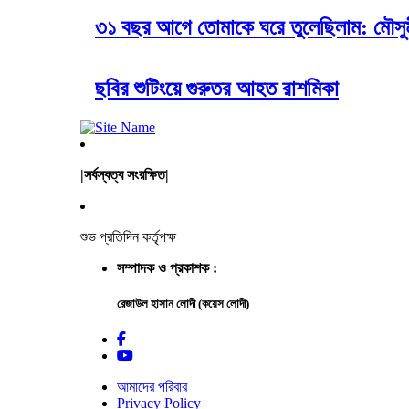
৩১ বছর আগে তোমাকে ঘরে তুলেছিলাম: মৌসু
ছবির শুটিংয়ে গুরুতর আহত রাশমিকা
|সর্বস্বত্ব সংরক্ষিত|
শুভ প্রতিদিন কর্তৃপক্ষ
সম্পাদক ও প্রকাশক :
রেজাউল হাসান লোদী (কয়েস লোদী)
আমাদের পরিবার
Privacy Policy