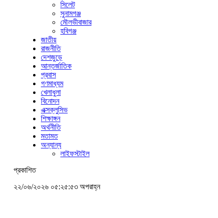
সিলেট
সুনামগঞ্জ
মৌলভীবাজার
হবিগঞ্জ
জাতীয়
রাজনীতি
দেশজুড়ে
আন্তর্জাতিক
প্রবাস
গণমাধ্যম
খেলাধুলা
বিনোদন
এক্সক্লুসিভ
শিক্ষাঙ্গন
অর্থনীতি
মতামত
অন্যান্য
লাইফস্টাইল
প্রকাশিত
২২/০৬/২০২৬ ০৫:২৫:৫৩ অপরাহ্ন