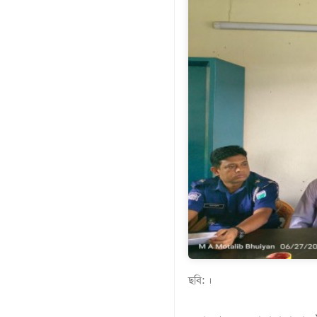
গণমাধ্যম
খেলাধুলা
বিনোদন
এক্সক্লুসিভ
শিক্ষাঙ্গন
অর্থনীতি
মতামত
অন্যান্য
লাইফস্টাইল
ছবি: ।