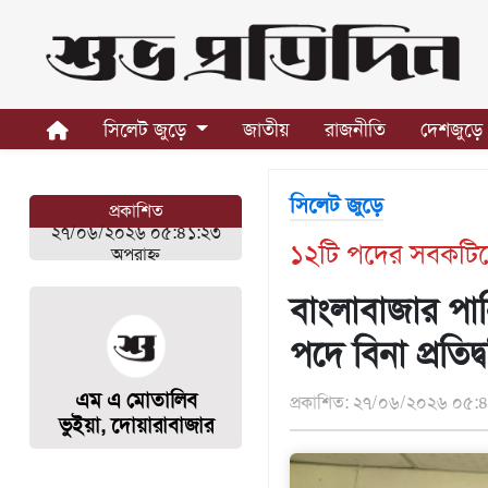
সিলেট
জুড়ে
সিলেট জুড়ে
জাতীয়
রাজনীতি
দেশজুড়ে
সিলেট
সুনামগঞ্জ
সিলেট জুড়ে
প্রকাশিত
মৌলভীবাজার
২৭/০৬/২০২৬ ০৫:৪১:২৩
১২টি পদের সবকটিতে
হবিগঞ্জ
অপরাহ্ন
জাতীয়
বাংলাবাজার পান
রাজনীতি
পদে বিনা প্রতিদ্বন
দেশজুড়ে
এম এ মোতালিব
প্রকাশিত: ২৭/০৬/২০২৬ ০৫:৪
আন্তর্জাতিক
ভুইয়া, ​দোয়ারাবাজার
প্রবাস