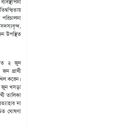
্যবস্থাপনা
্বন্দ্বিতায়
ন পরিচালনা
দস্যবৃন্দ,
ীজন উপস্থিত
 গত ২ জুন
 প্রার্থী
াখিল করেন।
 জুন খসড়া
র্থী তালিকা
রত্যাহার না
বাচিত ঘোষণা