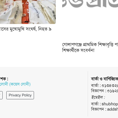
াসের মুখোমুখি সংঘর্ষ, নিহত ৯
গোলাপগঞ্জে প্রাথমিক শিক্ষাবৃত্তি 
শিক্ষার্থীকে সংবর্ধনা
াশক :
বার্তা ও বাণিজ্যিক
 লোদী (কয়েস লোদী)
বার্তা :
০১৩৪৩২
বিজ্ঞাপন :
০১৬২
র
Privacy Policy
ইমেইল :
বার্তা :
shubhop
বিজ্ঞাপন :
addsh