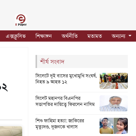
এক্সক্লুসিভ
শিক্ষাঙ্গন
অর্থনীতি
মতামত
অন্যান্য
শীর্ষ সংবাদ
সিলেটে দুই বাসের মুখোমুখি সংঘর্ষ,
নিহত ৯ আহত ১২
১২
সিলেট মহানগর বিএনপির
সভাপতির দায়িত্বে ফিরলেন নাসিম
শিশু ফাহিমা হত্যা: জাকিরের
মৃত্যুদণ্ড, দুজনকে খালাস