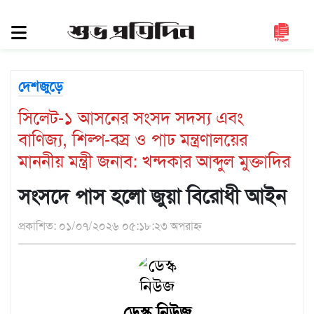
সিলেট
জুড়ে
সিলেট
দেশজুড়ে
সুনামগঞ্জ
সিলেট-১ আসনের সংসদ সদস্য এবং
মৌলভীবাজার
বাণিজ্য, শিল্প-বস্র ও পাঢ মন্ত্রণালয়ের
হবিগঞ্জ
মাননীয় মন্ত্রী জনাব: খন্দকার আব্দুল মুক্তাদির
জাতীয়
সংসদে পাস হলো জুয়া বিরোধী আইন
রাজনীতি
দেশজুড়ে
প্রকাশিত: ০১/০৭/২০২৬ ০৫:১৮:২৩ অপরাহ্ন
আন্তর্জাতিক
প্রবাস
গণমাধ্যম
ডেস্ক নিউজ