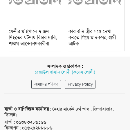
ফেনীর মহিপালে ৭ জন
কারাবন্দি স্ত্রীর সঙ্গে দেখা
নিহতের ঘটনায় বিচার দাবি,
করতে গিয়ে মাদকসহ স্বামী
শঙ্কায় আন্দোলনকারীরা
আটক
সম্পাদক ও প্রকাশক :
রেজাউল হাসান লোদী (কয়েস লোদী)
আমাদের পরিবার
Privacy Policy
বার্তা ও বাণিজ্যিক কার্যালয় :
নেহার মার্কেট ৪র্থ তালা, জিন্দাবাজার,
সিলেট।
বার্তা :
০১৩৪৩২৮৬১৬৬
বিজ্ঞাপন :
০১৬২৯২৮৮৮৮৬