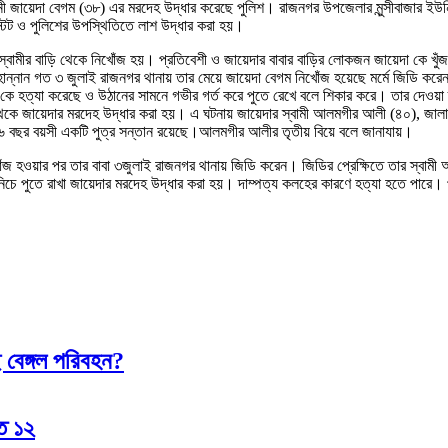
ী জায়েদা বেগম (৩৮) এর মরদেহ উদ্ধার করেছে পুলিশ। রাজনগর উপজেলার মুন্সীবাজার ইউন
স্টেট ও পুলিশের উপস্থিতিতে লাশ উদ্ধার করা হয়।
 স্বামীর বাড়ি থেকে নিখোঁজ হয়। প্রতিবেশী ও জায়েদার বাবার বাড়ির লোকজন জায়েদা কে খুঁ
ল হান্নান গত ৩ জুলাই রাজনগর থানায় তার মেয়ে জায়েদা বেগম নিখোঁজ হয়েছে মর্মে জিডি 
বেগম কে হত্যা করেছে ও উঠানের সামনে গভীর গর্ত করে পুতে রেখে বলে শিকার করে। তার দেওয়া
 থেকে জায়েদার মরদেহ উদ্ধার করা হয়। এ ঘটনায় জায়েদার স্বামী আলমগীর আলী (৪০), জা
র ৬ বছর বয়সী একটি পুত্র সন্তান রয়েছে।আলমগীর আলীর তৃতীয় বিয়ে বলে জানাযায়।
ঁজ হওয়ার পর তার বাবা ৩জুলাই রাজনগর থানায় জিডি করেন। জিডির প্রেক্ষিতে তার স্বামী
ে পুতে রাখা জায়েদার মরদেহ উদ্ধার করা হয়। দাম্পত্য কলহের কারণে হত্যা হতে পারে।
 বেঙ্গল পরিবহন?
হত ১২