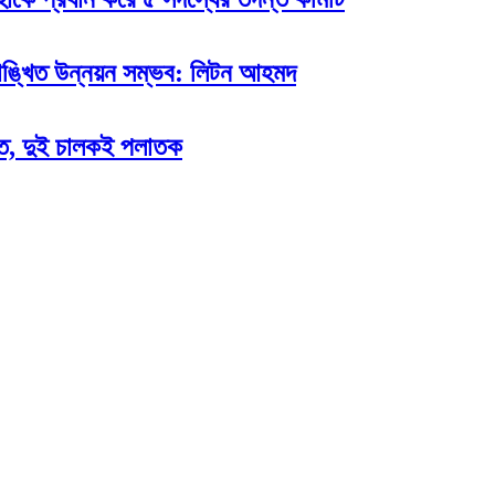
কাঙ্খিত উন্নয়ন সম্ভব: লিটন আহমদ
জতে, দুই চালকই পলাতক