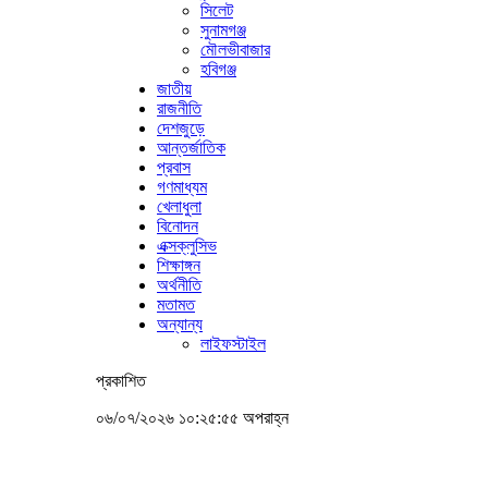
সিলেট
সুনামগঞ্জ
মৌলভীবাজার
হবিগঞ্জ
জাতীয়
রাজনীতি
দেশজুড়ে
আন্তর্জাতিক
প্রবাস
গণমাধ্যম
খেলাধুলা
বিনোদন
এক্সক্লুসিভ
শিক্ষাঙ্গন
অর্থনীতি
মতামত
অন্যান্য
লাইফস্টাইল
প্রকাশিত
০৬/০৭/২০২৬ ১০:২৫:৫৫ অপরাহ্ন