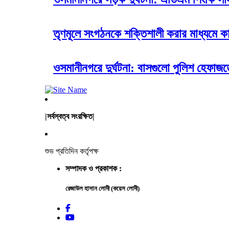
তৃণমূলে সংগঠনকে শক্তিশালী করার মাধ্যমে 
ওসমানীনগরে দুর্ঘটনা: বাসগুলো পুলিশ হেফা
|সর্বস্বত্ব সংরক্ষিত|
শুভ প্রতিদিন কর্তৃপক্ষ
সম্পাদক ও প্রকাশক :
রেজাউল হাসান লোদী (কয়েস লোদী)