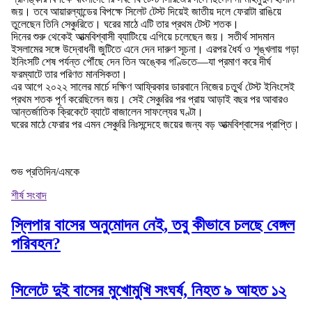
জয়। তবে আয়ারল্যান্ডের বিপক্ষে সিলেট টেস্ট দিয়েই জাতীয় দলে ফেরাটা রাঙিয়ে
তুলেছেন তিনি সেঞ্চুরিতে। ঘরের মাঠে এটি তার প্রথম টেস্ট শতক।
দিনের শুরু থেকেই আত্মবিশ্বাসী ব্যাটিংয়ে এগিয়ে চলেছেন জয়। সতীর্থ সাদমান
ইসলামের সঙ্গে উদ্বোধনী জুটিতে এনে দেন দারুণ সূচনা। এরপর ধৈর্য ও শৃঙ্খলায় গড়া
ইনিংসটি শেষ পর্যন্ত পৌঁছে দেন তিন অঙ্কের গণ্ডিতে—যা প্রমাণ করে দীর্ঘ
ফরম্যাটে তার পরিণত মানসিকতা।
এর আগে ২০২২ সালের মার্চে দক্ষিণ আফ্রিকার ডারবানে নিজের চতুর্থ টেস্ট ইনিংসেই
প্রথম শতক পূর্ণ করেছিলেন জয়। সেই সেঞ্চুরির পর প্রায় আড়াই বছর পর আবারও
আন্তর্জাতিক ক্রিকেটে ব্যাটে বাজালেন সাফল্যের ঘণ্টা।
ঘরের মাঠে ফেরার পর এমন সেঞ্চুরি নিঃসন্দেহে জয়ের জন্য বড় আত্মবিশ্বাসের প্রাপ্তি।
শুভ প্রতিদিন/এমকে
শীর্ষ সংবাদ
স্লিপার বাসের অনুমোদন নেই, তবু কীভাবে চলছে বেঙ্গল
পরিবহন?
সিলেটে দুই বাসের মুখোমুখি সংঘর্ষ, নিহত ৯ আহত ১২