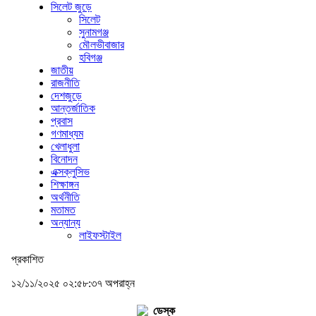
সিলেট জুড়ে
সিলেট
সুনামগঞ্জ
মৌলভীবাজার
হবিগঞ্জ
জাতীয়
রাজনীতি
দেশজুড়ে
আন্তর্জাতিক
প্রবাস
গণমাধ্যম
খেলাধুলা
বিনোদন
এক্সক্লুসিভ
শিক্ষাঙ্গন
অর্থনীতি
মতামত
অন্যান্য
লাইফস্টাইল
প্রকাশিত
১২/১১/২০২৫ ০২:৫৮:৩৭ অপরাহ্ন