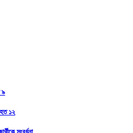
ত ৯
 আহত ১২
ার্থীকে সংবর্ধনা