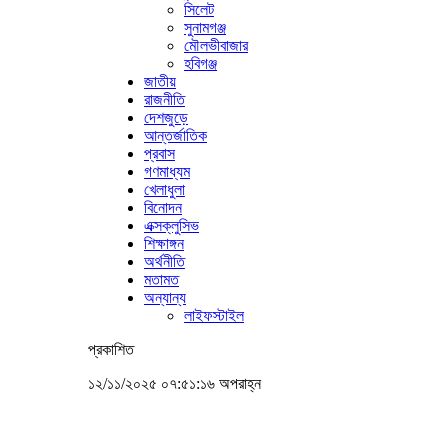
সিলেট
সুনামগঞ্জ
মৌলভীবাজার
হবিগঞ্জ
জাতীয়
রাজনীতি
দেশজুড়ে
আন্তর্জাতিক
প্রবাস
গণমাধ্যম
খেলাধুলা
বিনোদন
এক্সক্লুসিভ
শিক্ষাঙ্গন
অর্থনীতি
মতামত
অন্যান্য
লাইফস্টাইল
প্রকাশিত
১২/১১/২০২৫ ০৭:৫১:১৬ অপরাহ্ন