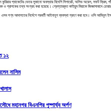
 কুরিয়ার প্যাকেটের ভেতর লুকানো অবস্থায় বিদেশি সিগারেট, অলিভ অয়েল, সফট ক্রিম, পাঁচ
রক ও প্রাপকের তথ্য সংগ্রহ করা হয়েছে। গ্রেপ্তারকৃত কাইয়ুম মিয়াকে জিজ্ঞাসাবাদে চো
াকা। এসব পণ্য আদালতের নির্দেশে পরবর্তী আইনানুগ ব্যবস্থা গ্রহণ করা হবে। ওসি আমিনুল 
হত ১২
রলেন নাসিম
 খালাস
সৌধে মহানগর বিএনপির পুষ্পার্ঘ্য অর্পণ