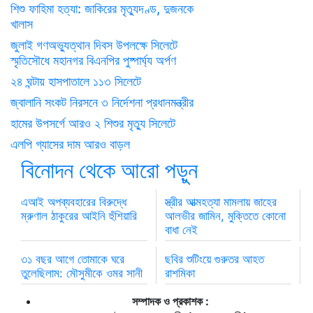
শিশু ফাহিমা হত্যা: জাকিরের মৃত্যুদণ্ড, দুজনকে
খালাস
জুলাই গণঅভ্যুত্থান দিবস উপলক্ষে সিলেটে
স্মৃতিসৌধে মহানগর বিএনপির পুষ্পার্ঘ্য অর্পণ
২৪ ঘন্টায় হাসপাতালে ১১৩ সিলেটে
জ্বালানি সংকট নিরসনে ৩ নির্দেশনা প্রধানমন্ত্রীর
হামের উপসর্গে আরও ২ শিশুর মৃত্যু সিলেটে
এলপি গ্যাসের দাম আরও বাড়ল
বিনোদন থেকে আরো পড়ুন
এআই অপব্যবহারের বিরুদ্ধে
স্ত্রীর আত্মহত্যা মামলায় জাহের
ম্রুণাল ঠাকুরের আইনি হুঁশিয়ারি
আলভীর জামিন, মুক্তিতে কোনো
বাধা নেই
৩১ বছর আগে তোমাকে ঘরে
ছবির শুটিংয়ে গুরুতর আহত
তুলেছিলাম: মৌসুমীকে ওমর সানী
রাশমিকা
সম্পাদক ও প্রকাশক :