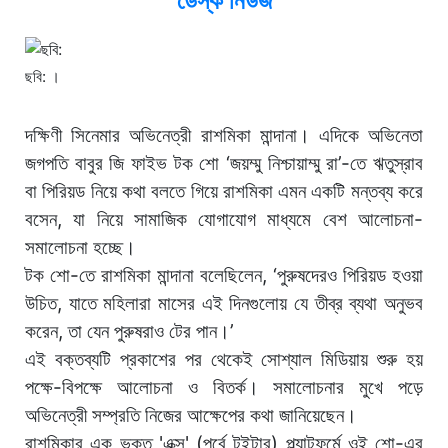
ডেস্ক নিউজ
ছবি: ।
দক্ষিণী সিনেমার অভিনেত্রী রাশমিকা মান্দানা। এদিকে অভিনেতা
জগপতি বাবুর জি ফাইভ টক শো ‘জয়ম্মু নিশ্চায়াম্মু রা’-তে ঋতুস্রাব
বা পিরিয়ড নিয়ে কথা বলতে গিয়ে রাশমিকা এমন একটি মন্তব্য করে
বসেন, যা নিয়ে সামাজিক যোগাযোগ মাধ্যমে বেশ আলোচনা-
সমালোচনা হচ্ছে।
টক শো-তে রাশমিকা মান্দানা বলেছিলেন, ‘পুরুষদেরও পিরিয়ড হওয়া
উচিত, যাতে মহিলারা মাসের এই দিনগুলোয় যে তীব্র ব্যথা অনুভব
করেন, তা যেন পুরুষরাও টের পান।’
এই বক্তব্যটি প্রকাশের পর থেকেই সোশ্যাল মিডিয়ায় শুরু হয়
পক্ষে-বিপক্ষে আলোচনা ও বিতর্ক। সমালোচনার মুখে পড়ে
অভিনেত্রী সম্প্রতি নিজের আক্ষেপের কথা জানিয়েছেন।
রাশমিকার এক ভক্ত 'এক্স' (পূর্বে টুইটার) প্ল্যাটফর্মে ওই শো-এর