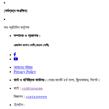
|সর্বস্বত্ব সংরক্ষিত|
শুভ প্রতিদিন কর্তৃপক্ষ
সম্পাদক ও প্রকাশক :
রেজাউল হাসান লোদী (কয়েস লোদী)
আমাদের পরিবার
Privacy Policy
বার্তা ও বাণিজ্যিক কার্যালয় :
নেহার মার্কেট ৪র্থ তালা, জিন্দাবাজার, সিলেট।
বার্তা :
০১৩৪৩২৮৬১৬৬
বিজ্ঞাপন :
০১৬২৯২৮৮৮৮৬
ইমেইল :