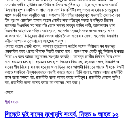
সোমবার নগরীর হাউজিং এস্টেটের কার্যলয়ে অনুষ্ঠিত হয়। ৪,৫,৬,৭ ও ৮নং ওয়ার্ড
বিএনপির সুপার ফাইভ ও পাড়া এবং নাগরিক কমিটির শুধু মাত্র আহবায়ক নেতৃবৃন্দের
সাথে জরুরি সভা অনুষ্ঠিত হয়। মহানগর বিএনপির ভারপ্রাপ্ত সভাপতি জোন-৩ এর
টিম প্রধান রেজাউল হাসান কয়েস লোদীর সভাপতিত্বে সভায় উপস্থিত ছিলেন
মহানগর বিএনপির সহ সভাপতি জোন সদস্য মাহবুব কাদির শাহী, জালালাবাদ থানা
বিএনপির আহবায়ক শহিদ চেয়ারম্যান, মহানগর স্বেচ্ছাসেবক দলের সদস্য সচিব
আফসর খান, বিমানবন্দর থানা সদস্য সচিব সৈয়দ সারোয়ার রেজা, মহানগর বিএনপির
ক্রীড়া সম্পাদক তোফায়েল আহমেদ প্রমুখ।
এসময় কয়েস লোদী বলেন, আসন্ন ত্রয়োদশ জাতীয় সংসদ নির্বাচনে সব ষড়যন্ত্র
মোকাবিলা করে ধানের শীষকে বিজয়ী করতে হবে। জনগণকে একটি সুষ্ঠু নির্বাচন উপহার
দিতে ১৭ বছর আমরা আন্দোলন-সংগ্রাম করেছি। আসন্ন জাতীয় নির্বাচন নিয়ে দেশে
নানা ষড়যন্ত্র চলছে। ষড়যন্ত্র চলছে গণতন্ত্রের বিরুদ্ধে, ষড়যন্ত্র চলছে বিএনপি ও
ধানের শীষ নিয়ে। সব ষড়যন্ত্রের জাল ছিন্ন করে আগামী নির্বাচনে ধানের শীষকে বিজয়ী
করতে সবাইকে ঐক্যবদ্ধভাবে লড়াই করতে হবে। তিনি বলেন, আমার কাছে রাজনীতি
মানে হলো ক্ষমতা নয়, রাজনীতি হলো আমার কাছে দায়িত্ব। রাজনীতি কোনো সুবিধা
নয়, রাজনীতি হলো আমার কাছে আপনাদের সেবা করা।
এমকে
শীর্ষ সংবাদ
সিলেটে দুই বাসের মুখোমুখি সংঘর্ষ, নিহত ৯ আহত ১২