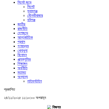
সিলেট জুড়ে
সিলেট
সুনামগঞ্জ
মৌলভীবাজার
হবিগঞ্জ
জাতীয়
রাজনীতি
দেশজুড়ে
আন্তর্জাতিক
প্রবাস
গণমাধ্যম
খেলাধুলা
বিনোদন
এক্সক্লুসিভ
শিক্ষাঙ্গন
অর্থনীতি
মতামত
অন্যান্য
লাইফস্টাইল
প্রকাশিত
২৪/১১/২০২৫ ১১:১০:০০ অপরাহ্ন