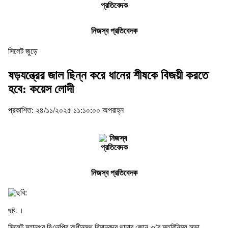
নিজস্ব প্রতিবেদক
সিলেট জুড়ে
ষড়যন্ত্রের জাল ছিন্ন করে ধানের শীষকে বিজয়ী করতে
হবে: কয়েস লোদী
প্রকাশিত: ২৪/১১/২০২৫ ১১:১০:০০ অপরাহ্ন
নিজস্ব প্রতিবেদক
ছবি: ।
সিলেট মহানগর বিএনপির অধীনস্থ বিমানবন্দর থানার জোন-৩’র মতবিনিময় সভা