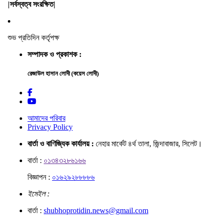
|সর্বস্বত্ব সংরক্ষিত|
শুভ প্রতিদিন কর্তৃপক্ষ
সম্পাদক ও প্রকাশক :
রেজাউল হাসান লোদী (কয়েস লোদী)
আমাদের পরিবার
Privacy Policy
বার্তা ও বাণিজ্যিক কার্যালয় :
নেহার মার্কেট ৪র্থ তালা, জিন্দাবাজার, সিলেট।
বার্তা :
০১৩৪৩২৮৬১৬৬
বিজ্ঞাপন :
০১৬২৯২৮৮৮৮৬
ইমেইল :
বার্তা :
shubhoprotidin.news@gmail.com