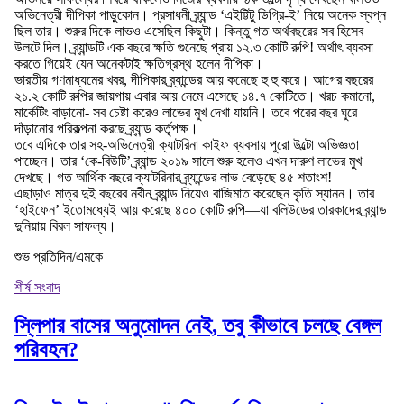
অভিনেত্রী দীপিকা পাড়ুকোন। প্রসাধনী ব্র্যান্ড ‘এইট্টিটু ডিগ্রি-ই’ নিয়ে অনেক স্বপ্ন
ছিল তার। শুরুর দিকে লাভও এসেছিল কিছুটা। কিন্তু গত অর্থবছরের সব হিসেব
উলটে দিল। ব্র্যান্ডটি এক বছরে ক্ষতি গুনেছে প্রায় ১২.৩ কোটি রুপি! অর্থাৎ ব্যবসা
করতে গিয়েই যেন অনেকটাই ক্ষতিগ্রস্থ হলেন দীপিকা।
ভারতীয় গণমাধ্যমের খবর, দীপিকার ব্র্যান্ডের আয় কমেছে হু হু করে। আগের বছরের
২১.২ কোটি রুপির জায়গায় এবার আয় নেমে এসেছে ১৪.৭ কোটিতে। খরচ কমানো,
মার্কেটিং বাড়ানো- সব চেষ্টা করেও লাভের মুখ দেখা যায়নি। তবে পরের বছর ঘুরে
দাঁড়ানোর পরিকল্পনা করছে ব্র্যান্ড কর্তৃপক্ষ।
তবে এদিকে তার সহ-অভিনেত্রী ক্যাটরিনা কাইফ ব্যবসায় পুরো উল্টো অভিজ্ঞতা
পাচ্ছেন। তার ‘কে-বিউটি’ ব্র্যান্ড ২০১৯ সালে শুরু হলেও এখন দারুণ লাভের মুখ
দেখছে। গত আর্থিক বছরে ক্যাটরিনার ব্র্যান্ডের লাভ বেড়েছে ৪৫ শতাংশ!
এছাড়াও মাত্র দুই বছরের নবীন ব্র্যান্ড নিয়েও বাজিমাত করেছেন কৃতি স্যানন। তার
‘হাইফেন’ ইতোমধ্যেই আয় করেছে ৪০০ কোটি রুপি—যা বলিউডের তারকাদের ব্র্যান্ড
দুনিয়ায় বিরল সাফল্য।
শুভ প্রতিদিন/এমকে
শীর্ষ সংবাদ
স্লিপার বাসের অনুমোদন নেই, তবু কীভাবে চলছে বেঙ্গল
পরিবহন?