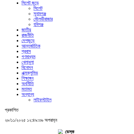
সিলেট জুড়ে
সিলেট
সুনামগঞ্জ
মৌলভীবাজার
হবিগঞ্জ
জাতীয়
রাজনীতি
দেশজুড়ে
আন্তর্জাতিক
প্রবাস
গণমাধ্যম
খেলাধুলা
বিনোদন
এক্সক্লুসিভ
শিক্ষাঙ্গন
অর্থনীতি
মতামত
অন্যান্য
লাইফস্টাইল
প্রকাশিত
২৮/১১/২০২৫ ১২:৪৯:৩৬ অপরাহ্ন