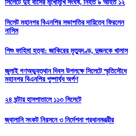
সিলেটে দুই বাসের মুখোমুখি সংঘর্ষ, নিহত ৯ আহত ১২
সিলেট মহানগর বিএনপির সভাপতির দায়িত্বে ফিরলেন
নাসিম
শিশু ফাহিমা হত্যা: জাকিরের মৃত্যুদণ্ড, দুজনকে খালাস
জুলাই গণঅভ্যুত্থান দিবস উপলক্ষে সিলেটে স্মৃতিসৌধে
মহানগর বিএনপির পুষ্পার্ঘ্য অর্পণ
২৪ ঘন্টায় হাসপাতালে ১১৩ সিলেটে
জ্বালানি সংকট নিরসনে ৩ নির্দেশনা প্রধানমন্ত্রীর