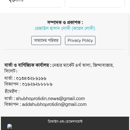
সম্পাদক ও প্রকাশক :
রেজাউল হাসান লোদী (কয়েস লোদী)
আমাদের পরিবার
Privacy Policy
বার্তা ও বাণিজ্যিক কার্যালয় :
নেহার মার্কেট ৪র্থ তালা, জিন্দাবাজার,
সিলেট।
বার্তা :
০১৩৪৩২৮৬১৬৬
বিজ্ঞাপন :
০১৬২৯২৮৮৮৮৬
ইমেইল :
বার্তা :
shubhoprotidin.news@gmail.com
বিজ্ঞাপন :
addshubhoprotidin@gmail.com
ডিজাইন এবং ডেভেলপমেন্ট