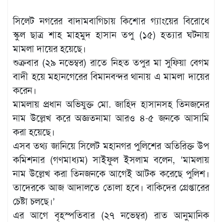
খেলাধুলা
সিলেট নগরের বাদামবাগিচায় কিশোর গ্যাংয়ের বিরোধে
বিনোদন
স্কুল ছাত্র শাহ মাহমুদ হাসান তপু (১৫) হত্যার ঘটনায়
মামলা দায়ের হয়েছে।
এক্সক্লুসিভ
শুক্রবার (২৯ নভেম্বর) রাতে নিহত তপুর মা সুফিয়া বেগম
শিক্ষাঙ্গন
বাদী হয়ে মহানগেরের বিমানবন্দর থানায় এ মামলা দায়ের
অর্থনীতি
করেন।
মামলায় প্রধান অভিযুক্ত মো. জাহিদ হাসানসহ তিনজনের
মতামত
নাম উল্লেখ করে অজ্ঞতনামা আরও ৪-৫ জনকে আসামি
অন্যান্য
করা হয়েছে।
এসব তথ্য জানিয়ে সিলেট মহানগর পুলিশের অতিরিক্ত উপ
লাইফস্টাইল
কমিশনার (গণমাধ্যম) সাইফুল ইসলাম বলেন, ‘মামলায়
নাম উল্লেখ করা তিনজনকে আগেই আটক করেছে পুলিশ।
তাদেরকে আজ আদালতে তোলা হবে। বাকিদের গ্রেপ্তারের
চেষ্টা চলছে।’
এর আগে বৃহস্পতিবার (২৭ নভেম্বর) রাত আনুমানিক