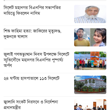
সিলেট মহানগর বিএনপির সভাপতির
দায়িত্বে ফিরলেন নাসিম
শিশু ফাহিমা হত্যা: জাকিরের মৃত্যুদণ্ড,
দুজনকে খালাস
জুলাই গণঅভ্যুত্থান দিবস উপলক্ষে সিলেটে
স্মৃতিসৌধে মহানগর বিএনপির পুষ্পার্ঘ্য
অর্পণ
২৪ ঘন্টায় হাসপাতালে ১১৩ সিলেটে
জ্বালানি সংকট নিরসনে ৩ নির্দেশনা
প্রধানমন্ত্রীর