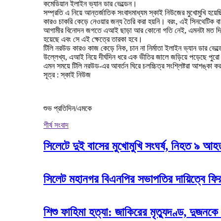
কমেডিয়ান ইলাইন ভ্যান ডার ভেল্ডেন।
সম্প্রতি এ নিয়ে আন্তর্জাতিক সংবাদমাধ্যম স্কাই নিউজের মুখোমুখি হয়
কারও চাকরি কেড়ে নেওয়ার জন্য তৈরি করা হয়নি। বরং, এই সিনথেটিক বা
আগামীর বিনোদন জগতে এআই ছাড়া আর কোনো গতি নেই, এমনটা মত দিয়ে এই
হয়েছে এবং সে এই ক্ষেত্রে তারকা হবে।
টিলি নরউড কারও কাজ কেড়ে নিক, চান না নির্মাতা ইলাইন ভ্যান ডার 
উল্লেখ্য, এআই নিয়ে দীর্ঘদিন ধরে এক ভীতির জালে জড়িয়ে পড়েছে পুরো হল
এমন সময়ে টিলি নরউড-এর আবর্তন ঘিরে চলচ্চিত্র সংশ্লিষ্টরা আশঙ্কা 
সূত্র : স্কাই নিউজ
শুভ প্রতিদিন/এমকে
শীর্ষ সংবাদ
সিলেটে দুই বাসের মুখোমুখি সংঘর্ষ, নিহত ৯ আ
সিলেট মহানগর বিএনপির সভাপতির দায়িত্বে ফি
শিশু ফাহিমা হত্যা: জাকিরের মৃত্যুদণ্ড, দুজনকে