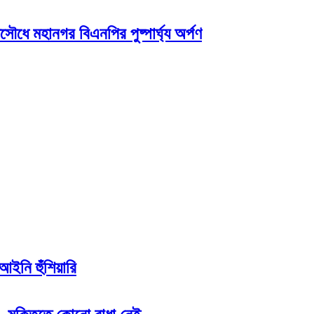
সৌধে মহানগর বিএনপির পুষ্পার্ঘ্য অর্পণ
আইনি হুঁশিয়ারি