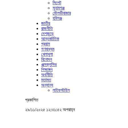
সিলেট
সুনামগঞ্জ
মৌলভীবাজার
হবিগঞ্জ
জাতীয়
রাজনীতি
দেশজুড়ে
আন্তর্জাতিক
প্রবাস
গণমাধ্যম
খেলাধুলা
বিনোদন
এক্সক্লুসিভ
শিক্ষাঙ্গন
অর্থনীতি
মতামত
অন্যান্য
লাইফস্টাইল
প্রকাশিত
২৯/১১/২০২৫ ১২:৩১:৫২ অপরাহ্ন