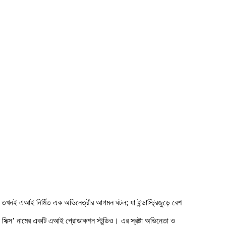
 তখনই এআই নির্মিত এক অভিনেত্রীর আগমন ঘটল; যা ইন্ডাস্ট্রিজুড়ে বেশ
ল সিক্স’ নামের একটি এআই প্রোডাকশন স্টুডিও। এর স্রষ্টা অভিনেতা ও