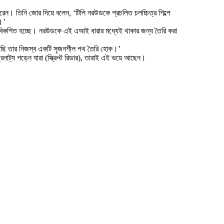
েন। তিনি জোর দিয়ে বলেন, ‘টিলি নরউডকে প্রচলিত চলচ্চিত্র শিল্পে
।’
 বিকশিত হচ্ছে। নরউডকে এই এআই ধারার মধ্যেই থাকার জন্য তৈরি করা
য়েছি তার নিজস্ব একটি সৃজনশীল পথ তৈরি হোক।’
রনাট্য পড়েন যারা (স্ক্রিপ্ট রিডার), তারাই এই ভয়ে আছেন।
।