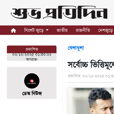
সিলেট
জুড়ে
সিলেট জুড়ে
জাতীয়
রাজনীতি
দেশজুড়ে
সিলেট
সুনামগঞ্জ
খেলাধুলা
প্রকাশিত
মৌলভীবাজার
০২/১২/২০২৫ ০১:৩০:২২
হবিগঞ্জ
অপরাহ্ন
সর্বোচ্চ ভিত্ত
জাতীয়
প্রকাশিত: ০২/১২/২০২৫ ০১:৩
রাজনীতি
দেশজুড়ে
ডেস্ক নিউজ
আন্তর্জাতিক
প্রবাস