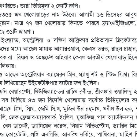
গরিতে। তারা ভিত্তিমূল্য ২ কোটি রুপি।
৩৫৫ জন খেলোয়াড়ের নাম উঠবে। আগামী ১৬ ডিসেম্বর আবুধ
ঠান। মাত্র ৭৭ জন খেলোয়াড় কিনতে পারবে ফ্র্যাঞ্চাইজিগুলো,
েছে ৩১টি জায়গা।
 ইংল্যান্ড, অস্ট্রেলিয়া ও দক্ষিণ আফ্রিকার প্রতিভাবান ক্রিকেটা
ের মধ্যে আছেন মায়াঙ্ক আগারওয়াল, কেএস ভরত, রাহুল চাহার, 
রা। বিষ্ণয় ও ভেঙ্কটেশ আইয়ার কেবল ভারতীয় খেলোয়াড় হিসেবে
তালিকায়।
েন অস্ট্রেলিয়ান ক্যামেরন গ্রিন, ম্যাথু শর্ট ও স্টিভ স্মিথ। ব
াম লিখিয়েছেন উইকেটকিপার ব্যাটার জশ ইংলিস।
নি বেয়ারস্টো, নিউজিল্যান্ডের রাচিন রবীন্দ্র, শ্রীলঙ্কার ওয়ানিন্দু হ
সব মিলিয়ে ৪৩ জন বিদেশি খেলোয়াড় সর্বোচ্চ ভিত্তিমূল্যের ক্
 আছেন গ্রিন, স্মিথ, জেমি স্মিথ, মুজিব উর রহমান, নবীন-উল-হক, 
, জেক ফ্রেজার-ম্যাকগার্ক, ইংলিস, মুস্তাফিজ, গাস অ্যাটকিনসন, ট
বেন ডাকেট, ড্যানিয়েল লরেন্স, লিয়াম লিভিংস্টোন, ড্যারিল মিচ
্ড কোয়েটজি, লুঙ্গি এনগিডি, আনরিখ নর্কিয়ে, পাথিরানা, মাহিশ