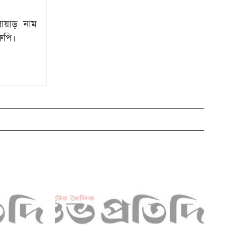
লোয়াড় নাম
রুপি।