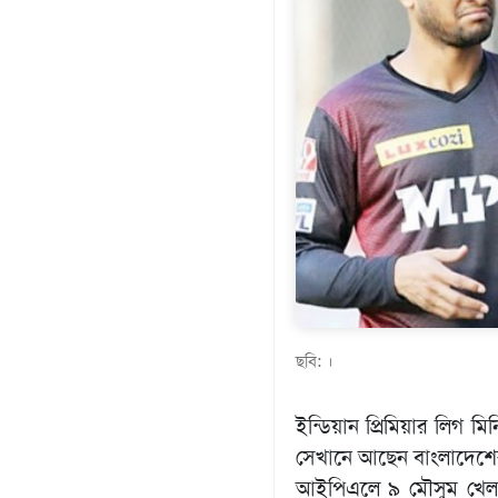
গণমাধ্যম
খেলাধুলা
বিনোদন
এক্সক্লুসিভ
শিক্ষাঙ্গন
অর্থনীতি
মতামত
অন্যান্য
লাইফস্টাইল
ছবি: ।
ইন্ডিয়ান প্রিমিয়ার লিগ 
সেখানে আছেন বাংলাদেশের
আইপিএলে ৯ মৌসুম খেলা সা