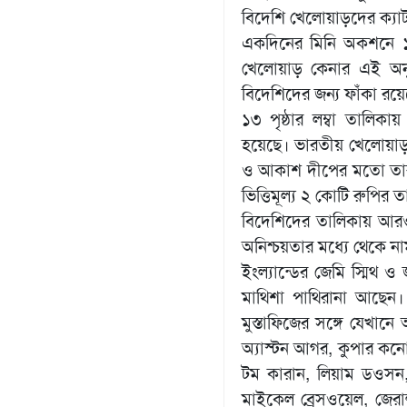
বিদেশি খেলোয়াড়দের ক্যাটা
একদিনের মিনি অকশনে ১
খেলোয়াড় কেনার এই অনুষ্
বিদেশিদের জন্য ফাঁকা রয়
১৩ পৃষ্ঠার লম্বা তালিকায়
হয়েছে। ভারতীয় খেলোয়াড়দ
ও আকাশ দীপের মতো তারকা
ভিত্তিমূল্য ২ কোটি রুপির 
বিদেশিদের তালিকায় আরও আছ
অনিশ্চয়তার মধ্যে থেকে ন
ইংল্যান্ডের জেমি স্মিথ ও জ
মাথিশা পাথিরানা আছেন। 
মুস্তাফিজের সঙ্গে যেখানে
অ্যাস্টন আগর, কুপার কনোলি
টম কারান, লিয়াম ডওসন, 
মাইকেল ব্রেসওয়েল, জেরাল