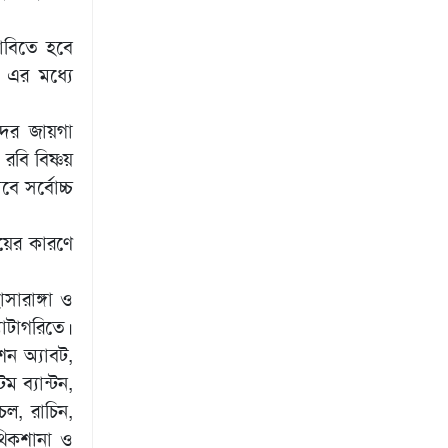
াবিতে হবে
 এর মধ্যে
রদের জায়গা
রবি বিষ্ণয়
 সর্বোচ্চ
িয়ের কারণে
াসারাঙ্গা ও
যাটাগরিতে।
শন অ্যাবট,
ম ব্যান্টন,
েল, রাচিন,
 থিকশানা ও