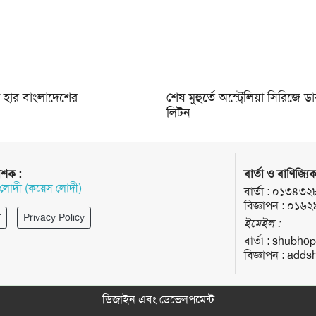
থতা হার বাংলাদেশের
শেষ মুহুর্তে অস্ট্রেলিয়া সিরিজে 
লিটন
াশক :
বার্তা ও বাণিজ্যিক
 লোদী (কয়েস লোদী)
বার্তা :
০১৩৪৩২
বিজ্ঞাপন :
০১৬২
র
Privacy Policy
ইমেইল :
বার্তা :
shubhop
বিজ্ঞাপন :
addsh
ডিজাইন এবং ডেভেলপমেন্ট