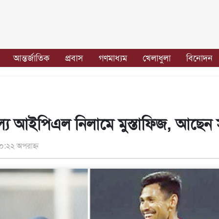
আন্তর্জাতিক
প্রবাস
গণমাধ্যম
খেলাধুলা
বিনোদন
িমূল্যে আইপিএল নিলামে মুস্তাফিজ, আছেন
০:২২ অপরাহ্ন