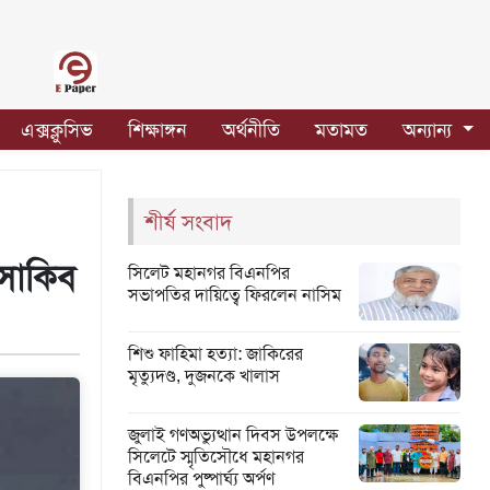
এক্সক্লুসিভ
শিক্ষাঙ্গন
অর্থনীতি
মতামত
অন্যান্য
শীর্ষ সংবাদ
 সাকিব
সিলেট মহানগর বিএনপির
সভাপতির দায়িত্বে ফিরলেন নাসিম
শিশু ফাহিমা হত্যা: জাকিরের
মৃত্যুদণ্ড, দুজনকে খালাস
জুলাই গণঅভ্যুত্থান দিবস উপলক্ষে
সিলেটে স্মৃতিসৌধে মহানগর
বিএনপির পুষ্পার্ঘ্য অর্পণ