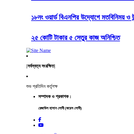
১৮নং ওয়ার্ড বিএনপির উদ্যোগে মতবিনিময় ও উন্
২৫ কোটি টাকার ৫ সেতুর কাজ অনিশ্চিত
|সর্বস্বত্ব সংরক্ষিত|
শুভ প্রতিদিন কর্তৃপক্ষ
সম্পাদক ও প্রকাশক :
রেজাউল হাসান লোদী (কয়েস লোদী)