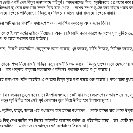
ছোট্ট একটি দেশ বিপুল জনসম্পদে পরিপূর্ণ। আফসোসের বিষয়, স্বাধীনতার ৫৪ বছরে করে চলে 
 চিলগুলা ছু মেরে জনগণের সম্পদ নিয়ে চলে গেছে। দেশের সম্পদ লুণ্ঠন করে বাইরে পাচার 
বাংলাদেশ থেকে পালিয়েছে। কিন্তু ফ্যাসিজমের কালো ছায়া বাংলাদেশ থেকে যায়নি।
সমমনা আট দলের বিভাগীয় সমাবেশে প্রধান অতিথির বক্তব্যে এসব বলেন তিনি।
 সেই অপকর্মের দায়িত্ব নিয়েছে। একদল চাঁদাবাজি করার কারণে জনগণের ঘৃণা কুড়িয়েছে
 বেপরোয়া দখলদার হয়ে উঠেছে।
, বিরোধী রাজনৈতিক নেতৃবৃন্দকে হত্যা করেছে, খুন করেছে, ফাঁসি দিয়েছে, নির্যাতন ক
ে শিক্ষা নিয়ে রাজনীতিবিদরা নতুন রাজনীতি শুরু করবে। কিন্তু দুঃখের সাথে দেখতে পা
ল না। পরে ধাক্কায় ধাক্কায় সরকারকে একদিনেই গণভোট করতে বাধ্য করেছে।
ান দিয়ে জনগণকে বেহুঁশ করেছিল-এখন তারা ভিন্ন সুরে কথা বলতে শুরু করেছে। কারণ তারা বুঝ
গণ সব ষড়যন্ত্র ভন্ডুল করে দেবে ইনশাআল্লাহ। কেউ যদি ভাবে জনগণের সমর্থন পাবো না, স
ন নতুন সূর্য উদিত হবে-সেই সূর্য কোরআন বুকে নিয়ে উদিত হবে ইনশাআল্লাহ।
 শ্রমিক, ছাত্র, জনতা-এই বাংলাদেশ হবে তাদের বাংলাদেশ। লোটে তাদের হাত থেকে উদ্ধা
িছু দেশপ্রেমিক দল মিলেই আটদলীয় আমাদের কর্মকাণ্ড পরিচালিত হচ্ছে। দুই-একটি 
র আঙিনা। এখন যেখানে আছেন সেটা আপনাদের ঠিকানা না।