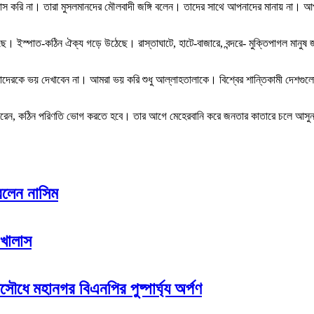
্বাস করি না। তারা মুসলমানদের মৌলবাদী জঙ্গি বলেন। তাদের সাথে আপনাদের মানায় না।
 ইস্পাত-কঠিন ঐক্য গড়ে উঠেছে। রাস্তাঘাটে, হাটে-বাজারে, বন্দরে- মুক্তিপাগল মানুষ জ
তাদেরকে ভয় দেখাবেন না। আমরা ভয় করি শুধু আল্লাহতালাকে। বিশ্বের শান্তিকামী দেশগুল
ধ না করেন, কঠিন পরিণতি ভোগ করতে হবে। তার আগে মেহেরবানি করে জনতার কাতারে চলে আস
রলেন নাসিম
 খালাস
সৌধে মহানগর বিএনপির পুষ্পার্ঘ্য অর্পণ