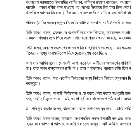
বাংলাদেশ জামায়াতে ইসলামীর আমির ডা. শফিকুর রহমান বলেছেন, বাংলাদেশ 
পারেনি। কারণ বর্গিরা চলে যাওয়ার পর দেশের ভিতরের চিল যারা ছিল সেই
খালেবিলে আশ্রয় নিয়েছে। ঠিক এভাবে অপকর্মের দায় নিয়ে ফ্যাসিস্টরা 
শনিবার (৬ ডিসেম্বর) দুপুরে সিলেটের আলিয়া মাদরাসা মাঠে ইসলামী ও 
তিনি আরও বলেন, একদল যে অপকর্ম করে চলে গিয়েছে, আরেকদল বাংলাদেশে
একদল দখলদার হতে গিয়ে জনগণ তাদেরকে প্রত্যাখ্যান করেছে, আরেকদল
তিনি বলেন, একদল জনগণের জানমাল নিয়ে ছিনিমিনি খেলেছে। আলেম-ওলামা
নিজেদের মধ্যে মারামারিতেও নিজেদেরকে শেষ করে দিচ্ছে।
জামায়াত আমির বলেন, দেশবাসী আশা করেছিল অতীতের অপকর্মের পরিণতি থেক
না। তারা সনদ বাস্তবায়নে রাজি না। তারা গণভোটেও প্রথমে রাজি ছি
তিনি আরও বলেন, যারা এতদিন নির্বাচনের জন্য নির্বাচন নির্বাচন স্লোগ
প্রস্তুত।
তিনি আরও বলেন, আগামী নির্বাচনকে ভণ্ড করার চেষ্টা করলে সংগ্রামী জন
বন্ধু সেই সূর্য ডুবে গেছে। এই কালো সূর্য আর বাংলাদেশে উঠবে না। এখ
ডা. শফিকুর রহমান বলেন, বাংলাদেশ থেকে অপশাসন দূর হবে। মোটে মাঝি,
তিনি আরও বলেন বলেন, আজকে দেশপ্রেমিক সকল ইসলামী দল এবং আরও ক
ছিন্ন করে আপনারা আপনাদের আঙিনায় চলে আসুন। এই আঙিনা আপনাদে