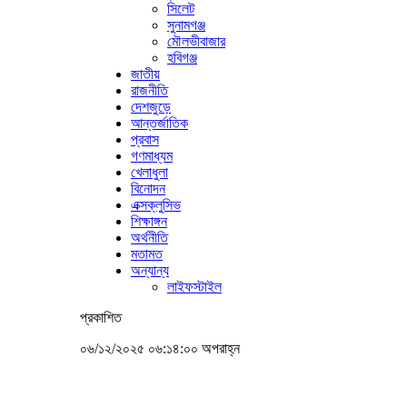
সিলেট
সুনামগঞ্জ
মৌলভীবাজার
হবিগঞ্জ
জাতীয়
রাজনীতি
দেশজুড়ে
আন্তর্জাতিক
প্রবাস
গণমাধ্যম
খেলাধুলা
বিনোদন
এক্সক্লুসিভ
শিক্ষাঙ্গন
অর্থনীতি
মতামত
অন্যান্য
লাইফস্টাইল
প্রকাশিত
০৬/১২/২০২৫ ০৬:১৪:০০ অপরাহ্ন