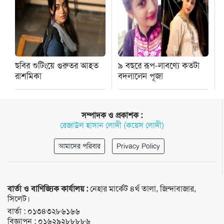
ছবির শুটিংয়ে গুরুতর আহত
৯ বছরে রূপ-লাবণ্যে কতটা
রাশমিকা
বদলালেন পূজা
সম্পাদক ও প্রকাশক :
রেজাউল হাসান লোদী (কয়েস লোদী)
আমাদের পরিবার
Privacy Policy
বার্তা ও বাণিজ্যিক কার্যালয় :
নেহার মার্কেট ৪র্থ তালা, জিন্দাবাজার,
সিলেট।
বার্তা :
০১৩৪৩২৮৬১৬৬
বিজ্ঞাপন :
০১৬২৯২৮৮৮৮৬