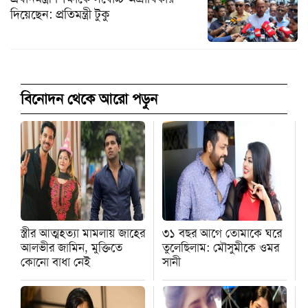
দিয়েছেন: প্রতিমন্ত্রী টুকু
বিনোদন থেকে আরো পড়ুন
স্ত্রীর আত্মহত্যা মামলায় জাহের
৩১ বছর আগে তোমাকে ঘরে
আলভীর জামিন, মুক্তিতে
তুলেছিলাম: মৌসুমীকে ওমর
কোনো বাধা নেই
সানী