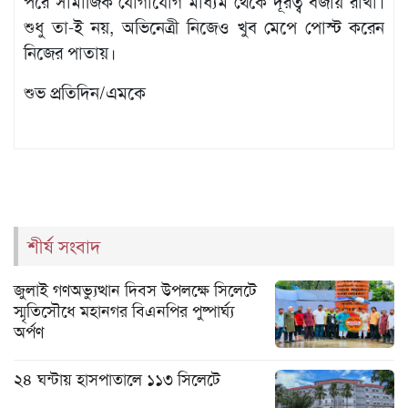
পরে সামাজিক যোগাযোগ মাধ্যম থেকে দূরত্ব বজায় রাখা।
শুধু তা-ই নয়, অভিনেত্রী নিজেও খুব মেপে পোস্ট করেন
নিজের পাতায়।
শুভ প্রতিদিন/এমকে
শীর্ষ সংবাদ
জুলাই গণঅভ্যুত্থান দিবস উপলক্ষে সিলেটে
স্মৃতিসৌধে মহানগর বিএনপির পুষ্পার্ঘ্য
অর্পণ
২৪ ঘন্টায় হাসপাতালে ১১৩ সিলেটে