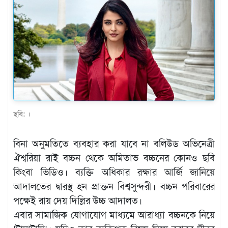
খেলাধুলা
বিনোদন
এক্সক্লুসিভ
শিক্ষাঙ্গন
অর্থনীতি
মতামত
ছবি: ।
অন্যান্য
বিনা অনুমতিতে ব্যবহার করা যাবে না বলিউড অভিনেত্রী
লাইফস্টাইল
ঐশ্বরিয়া রাই বচ্চন থেকে অমিতাভ বচ্চনের কোনও ছবি
কিংবা ভিডিও। ব্যক্তি অধিকার রক্ষার আর্জি জানিয়ে
আদালতের দ্বারস্থ হন প্রাক্তন বিশ্বসুন্দরী। বচ্চন পরিবারের
পক্ষেই রায় দেয় দিল্লির উচ্চ আদালত।
এবার সামাজিক যোগাযোগ মাধ্যমে আরাধ্যা বচ্চনকে নিয়ে