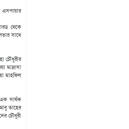
মত এসপায়ার
য়ারড থেকে
ফলতার সাথে
হা চৌধুরীর
া মাদ্রাসা
োয়া মাহফিল
এক সার্থক
 আবু তাহের
দের চৌধুরী