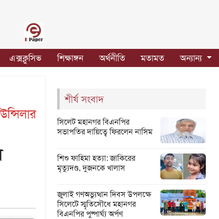
এক্সক্লুসিভ
শিক্ষাঙ্গন
অর্থনীতি
মতামত
অন্যান্য
শীর্ষ সংবাদ
উন্সিলার
সিলেট মহানগর বিএনপির
সভাপতির দায়িত্বে ফিরলেন নাসিম
স
শিশু ফাহিমা হত্যা: জাকিরের
মৃত্যুদণ্ড, দুজনকে খালাস
জুলাই গণঅভ্যুত্থান দিবস উপলক্ষে
সিলেটে স্মৃতিসৌধে মহানগর
বিএনপির পুষ্পার্ঘ্য অর্পণ