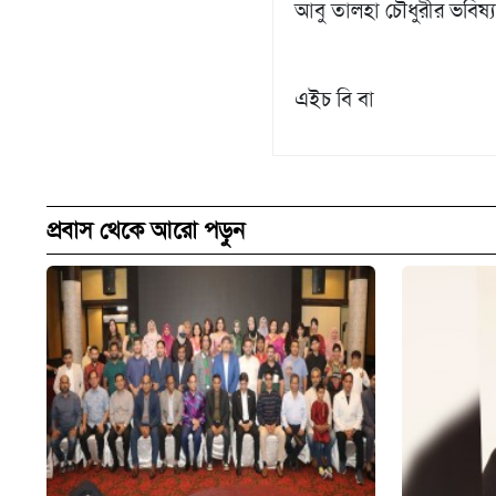
আবু তালহা চৌধুরীর ভবিষ‍্
এইচ বি বা
প্রবাস থেকে আরো পড়ুন