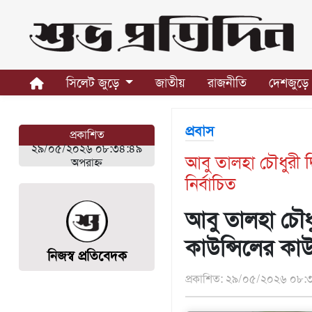
সিলেট
জুড়ে
সিলেট জুড়ে
জাতীয়
রাজনীতি
দেশজুড়ে
সিলেট
সুনামগঞ্জ
প্রবাস
প্রকাশিত
মৌলভীবাজার
২৯/০৫/২০২৬ ০৮:৩৪:৪৯
আবু তালহা চৌধুরী দ
হবিগঞ্জ
অপরাহ্ন
নির্বাচিত
জাতীয়
রাজনীতি
আবু তালহা চৌধু
দেশজুড়ে
কাউন্সিলের কাউন
নিজস্ব প্রতিবেদক
আন্তর্জাতিক
প্রকাশিত: ২৯/০৫/২০২৬ ০৮:৩
প্রবাস