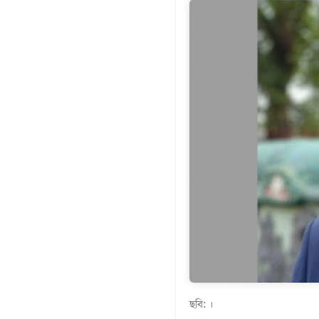
গণমাধ্যম
খেলাধুলা
বিনোদন
এক্সক্লুসিভ
শিক্ষাঙ্গন
অর্থনীতি
মতামত
অন্যান্য
লাইফস্টাইল
ছবি: ।