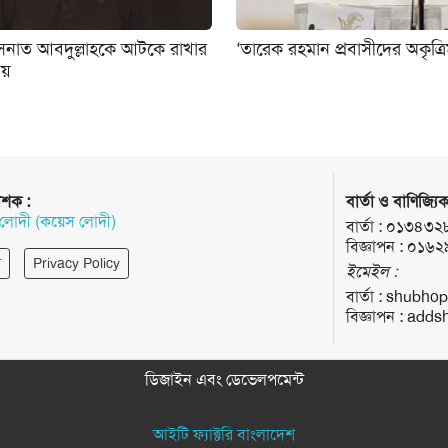
 হাসনাত আবদুল্লাহকে আটকে রাখার
‘তারেক রহমান প্রবাসীদের অকৃত্রিম
নয়
াশক :
বার্তা ও বাণিজ্যিক
 লোদী (কয়েস লোদী)
বার্তা :
০১৩৪৩২
বিজ্ঞাপন :
০১৬২
র
Privacy Policy
ইমেইল :
বার্তা :
shubhop
বিজ্ঞাপন :
addsh
ডিজাইন এবং ডেভেলপমেন্ট
আইটি ফ্যাক্টরি বাংলাদেশ