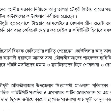
নের স্হানীয় সরকার নির্বাচনে আবু তালহা চৌধুরী দ্বিতীয় বারের 
লেটস কাউন্সিলের কাউন্সিলার নির্বাচিত হয়েছেন ।
ৌধুরী ২০২২সালে টাওয়ার হ্যামলেটসের বেথনাল গ্রীন ওয়েষ্ট ও
 ।তিনি চার বছর কেবিনেট মেম্বার ফর সেইফার কমিউনিটি হিসাবে স
 রিসোর্স বিষয়ক কেবিনেটের দায়িত্ব পেয়েছেন ।কাউন্সিলার আবু তাল
ের ক‍্যানারী হুয়ারফে আনন্দ সভা ,মৌলভীবাজারের শাহবন্দর হাফিজিয়
জিদে পাঁচটি মসজিদের ইমাম ও মুয়াজ্জিনদের নিয়ে শোকরানা ও দ
চৌধুরী মৌলভীবাজার উপজেলার সিংকাপনী মাওলানা পরিবারের 
ংবাদিক ,কমিউনিটি সংগঠক ও এসপায়ার পার্টির চেয়ারম‍্যাান কে এম
।তাঁর দাদা ছিলেন ওলীয়ে কামেল হাফেজ মাওলানা শাহ সুফী আব্দুল কা