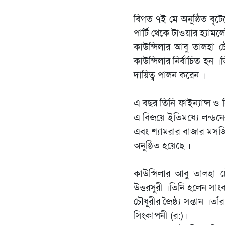
বিগত ৭ই মে অনুষ্ঠিত বৃটে
পার্টি থেকে টাওয়ার হ‍্যাম
কাউন্সিলার আবু তালহা চ
কাউন্সিলার নির্বাচিত হন
দায়িত্ব পালন করেন ।
এ বছর তিনি ফাইন‍্যান্স ও
এ বিজয়ে ইতিমধ‍্যে লন্ডন
এবং শ‍্যামরার বাজার মস
অনুষ্ঠিত হয়েছে ।
কাউন্সিলার আবু তালহা 
উত্তরসুরী ।তিনি হলেন সা
চৌধুরীর জৈষ্ঠ‍্য সন্তান 
সিংকাপনী (র:)।