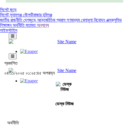
সিলেট জুড়ে
সিলেট
সুনামগঞ্জ
মৌলভীবাজার
হবিগঞ্জ
জাতীয়
রাজনীতি
দেশজুড়ে
আন্তর্জাতিক
প্রবাস
গণমাধ্যম
খেলাধুলা
বিনোদন
এক্সক্লুসিভ
শিক্ষাঙ্গন
অর্থনীতি
মতামত
অন্যান্য
লাইফস্টাইল
প্রকাশিত
০৪/১১/২০২৫ ০১:২৫:৪৫ অপরাহ্ন
ডেস্ক নিউজ
অর্থনীতি