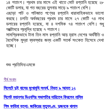
১৪ শতাংশ। প্রথম চার মাসে এই খাতে মোট রপ্তানি হয়েছে ২৮
কোটি ডলার, যা গত বছরের তুলনায় সাড়ে ৯ শতাংশ বেশি।
এছাড়া পাট ও পাটজাত পণ্যের রপ্তানি ধারাবাহিকভাবে ভালো
করছে। চলতি অর্থবছরের প্রথম চার মাসে ২৭ কোটি ৭৪ লাখ
ডলারের রপ্তানি হয়েছে, যা ৪ দশমিক ৭৪ শতাংশ বেশি। শুধু
অক্টোবরে প্রবৃদ্ধি হয়েছে ৭ শতাংশ।
সামগ্রিকভাবে টানা তিন মাস রপ্তানি আয় হ্রাস দেশের অর্থনীতি ও
বৈদেশিক মুদ্রা ব্যবস্থার জন্য একটি সতর্ক সংকেত হিসেবে দেখা
হচ্ছে।
শুভ প্রতিদিন/এমকে
শীর্ষ সংবাদ
সিলেটে দুই বাসের মুখোমুখি সংঘর্ষ, নিহত ৯ আহত ১২
সিলেট মহানগর বিএনপির সভাপতির দায়িত্বে ফিরলেন নাসিম
শিশু ফাহিমা হত্যা: জাকিরের মৃত্যুদণ্ড, দুজনকে খালাস