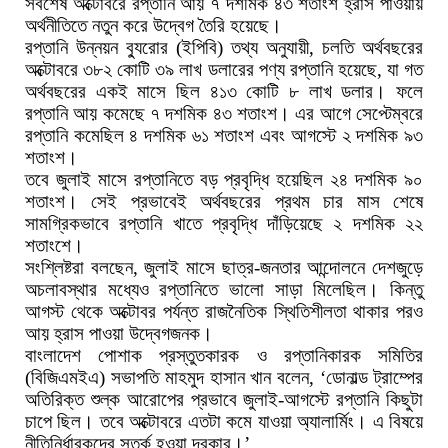
সর্বশেষ অক্টোবরে রপ্তানি আয় ৭ দশমিক ৪৩ শতাংশ হ্রাস পাওয়ায়
অর্থনীতিতে নতুন করে উদ্বেগ তৈরি হয়েছে।
রপ্তানি উন্নয়ন ব্যুরোর (ইপিবি) তথ্য অনুযায়ী, চলতি অর্থবছরের
অক্টোবরে ৩৮২ কোটি ৩৯ লাখ ডলারের পণ্য রপ্তানি হয়েছে, যা গত
অর্থবছরের একই মাসে ছিল ৪১৩ কোটি ৮ লাখ ডলার। ফলে
রপ্তানি আয় কমেছে ৭ দশমিক ৪৩ শতাংশ। এর আগে সেপ্টেম্বরে
রপ্তানি কমেছিল ৪ দশমিক ৬১ শতাংশ এবং আগস্টে ২ দশমিক ৯৩
শতাংশ।
তবে জুলাই মাসে রপ্তানিতে বড় প্রবৃদ্ধি হয়েছিল ২৪ দশমিক ৯০
শতাংশ। সেই প্রভাবেই অর্থবছরের প্রথম চার মাস শেষে
সামগ্রিকভাবে রপ্তানি খাতে প্রবৃদ্ধি দাঁড়িয়েছে ২ দশমিক ২২
শতাংশে।
সংশ্লিষ্টরা বলছেন, জুলাই মাসে ছাত্র-জনতার আন্দোলনে দেশজুড়ে
অচলাবস্থার মধ্যেও রপ্তানিতে ভালো সাড়া মিলেছিল। কিন্তু
আগস্ট থেকে অক্টোবর পর্যন্ত রাজনৈতিক স্থিতিশীলতা থাকার পরও
আয় হ্রাস পাওয়া উদ্বেগজনক।
বাংলাদেশ পোশাক প্রস্তুতকারক ও রপ্তানিকারক সমিতির
(বিজিএমইএ) সভাপতি মাহমুদ হাসান খান বলেন, ‘ডোনাল্ড ট্রাম্পের
অতিরিক্ত শুল্ক আরোপের প্রভাবে জুলাই-আগস্টে রপ্তানি কিছুটা
চাপে ছিল। তবে অক্টোবরে এতটা কমে যাওয়া অ্যালার্মিং। এ বিষয়ে
নীতিনির্ধারকদের সতর্ক হওয়া দরকার।’