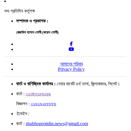
শুভ প্রতিদিন কর্তৃপক্ষ
সম্পাদক ও প্রকাশক :
রেজাউল হাসান লোদী (কয়েস লোদী)
আমাদের পরিবার
Privacy Policy
বার্তা ও বাণিজ্যিক কার্যালয় :
নেহার মার্কেট ৪র্থ তালা, জিন্দাবাজার, সিলেট।
বার্তা :
০১৩৪৩২৮৬১৬৬
বিজ্ঞাপন :
০১৬২৯২৮৮৮৮৬
ইমেইল :
বার্তা :
shubhoprotidin.news@gmail.com